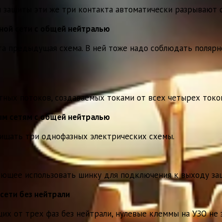
 защиты эти же три контакта автоматически разрывают с
ной сети с общей нейтралью
а предыдущая схема. В ней тоже надо соблюдать полярн
тных потоков, создаваемых токами от всех четырех токо
ым сетям с общей нейтралью
щищать три однофазных электрических схемы.
яющее использовать шинку для подключения к выходу защи
сети без нейтрали
их от трех фаз без нейтрали, нулевые клеммы на УЗО не 