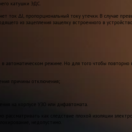
него катушки ЭДС.
ет ток ΔI, пропорциональный току утечки. В случае прев
одящего из зацепления защелку встроенного в устройств
т в автоматическом режиме. Но для того чтобы повторно
нения причины отключения;
чения на корпусе УЗО или дифавтомата.
о рассматривать как следствие плохой изоляции электр
блокирование, недопустимо.