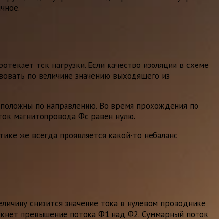
чное.
текает ток нагрузки. Если качество изоляции в схеме
твовать по величине значению выходящего из
воположны по направлению. Во время прохождения по
ток магнитопровода Фс равен нулю.
тике же всегда проявляется какой-то небаланс
величину снизится значение тока в нулевом проводнике
икнет превышение потока Ф1 над Ф2. Суммарный поток