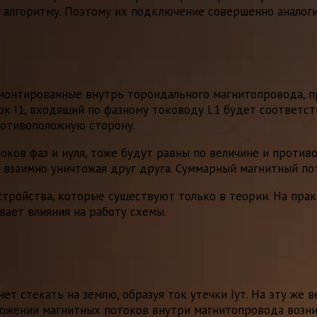
 алгоритму. Поэтому их подключение совершенно аналоги
монтированные внутрь тороидального магнитопровода, про
Ток I1, входящий по фазному тоководу L1 будет соответс
ротивоположную сторону.
оков фаз и нуля, тоже будут равны по величине и проти
 взаимно уничтожая друг друга. Суммарный магнитный по
тройства, которые существуют только в теории. На прак
вает влияния на работу схемы.
ет стекать на землю, образуя ток утечки Iут. На эту же 
ложении магнитных потоков внутри магнитопровода возн