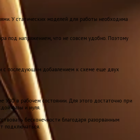
ями. У статических моделей для работы необходима
ра под напряжением, что не совсем удобно. Поэтому
ти с последующим добавлением к схеме еще двух
е УЗО в рабочем состоянии. Для этого достаточно при
дой фазы и нуля.
тствовать бесконечности благодаря разорванным
ет подключаться.