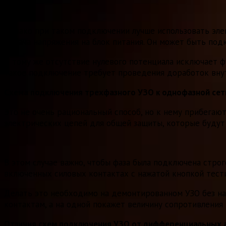
Однако при таком подключении лучше использовать эле
подача напряжения на блок питания. Он может быть по
К тому же отсутствие нулевого потенциала исключает 
такое подключение требует проведения доработок вну
Схема подключения трехфазного УЗО к однофазной сет
Это не очень рациональный способ, но к нему прибега
электрических цепей для общей защиты, которые будут
В этом случае важно, чтобы фаза была подключена строг
включенных силовых контактах с нажатой кнопкой тест
Делать это необходимо на демонтированном УЗО без на
контактам, а на одной покажет величину сопротивления
Отличия схем подключения УЗО от дифференциальных 