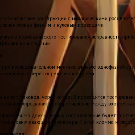
ктромагнитные конструкции с механическими расцепител
дключен между фазным и нулевым проводами.
функцию периодического тестирования исправности прибо
тренней конструкции.
и
ют при последовательном монтаже вначале однофазной се
 создаваться через определенное время.
о на тот токовод, через который проводится тестировани
ирования «прозвонить» сопротивление между входом каж
пряжения. На двух клеммах сопротивление будет соотве
 токоограничивающего резистора. К этой клемме и следу
автоматов