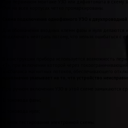
При первичном монтаже УЗО или дифавтомата в схему э
Они на всех корпусах четко промаркированы.
Схема подключения однофазного УЗО к двухпроводной
Для обозначения входных клемм фазы и нуля делаются на
подключать нейтраль потому, что нельзя ошибаться с 
В конструкции прибора используется возможность перио
«Т», при включении которой через токоограничиваюший 
дисбаланса магнитных потоков, обеспечивающего откл
однозначно указывает на то, что устройство неисправн
При ручном включении УЗО в этой схеме замыкаются сра
1. токовода фазы;
2. токовода нуля;
3. цепи тестирования электронной схемы.