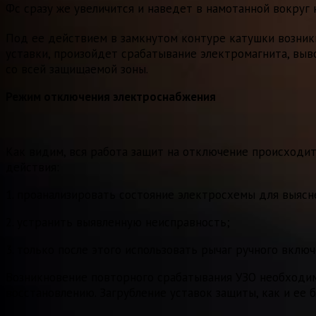
Фс сразу же увеличится и наведет в намотанной вокруг 
Под ее действием в замкнутом контуре катушки возникн
уставки, произойдет срабатывание электромагнита, выв
со всей защищаемой зоны.
Режим отключения электроснабжения
Как видим, вся работа защит на отключение происходи
действия:
1. проанализировать состояние электросхемы для выяс
2. устранить выявленную неисправность;
3. только после этого использовать рычаг ручного вклю
Возникновение повторного срабатывания УЗО необходим
восстановлению. Загрубление уставок защиты, как и ее 