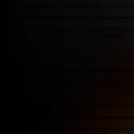
Во время возникновения токов утечек при срабатывании
Схема подключения трехфазного УЗО к четырехпровод
За основу монтажа трехфазных УЗО и дифавтоматов взят
подключают входные цепи, а к четным — выходные.
Такое УЗО работает при возникновении небаланса магни
Схема подключения трехфазного УЗО к трем однофазн
Эта разработка позволяет одним устройством сразу за
Для этого достаточно выбрать место установки, позвол
Схема подключения трехфазного УЗО к трехпроводной 
При частном случае защит электродвигателей, работающ