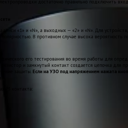
лектропроводки достаточно правильно подключить входн
 сети
дписи «1» и «N», а выходных — «2» и «N». Для устройств
ее полярностью. В противном случае высока вероятность
дического его тестирования во время работы для опреде
резистор и замкнутый контакт создается цепочка для пр
ючение защиты.
Если на УЗО под напряжением нажата кноп
о.
зу 3 контакта: