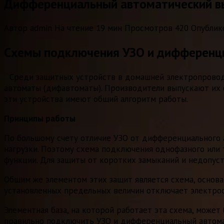
Дифференциальный автоматический в
Автор
admin
На чтение
19 мин
Просмотров
420
Опублик
Схемы подключения УЗО и дифференц
Среди защитных устройств в домашней электропровод
автоматы (дифавтоматы). Производители выпускают их 
эти устройства имеют общий алгоритм работы.
Принципы работы
По большому счету отличие УЗО от дифференциального 
нагрузки. Поэтому схема подключения однофазного или
функции. Для защиты от коротких замыканий и недопуст
Общим же элементом этих защит является схема, основа
установленных предельных величин отключает электро
Элементная база, на которой работает эта схема, может
правильно подключить УЗО и дифференциальный автома