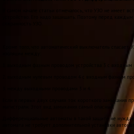
В самом начале статьи отмечалось, что УЗО не имеет в
устройство. Его надо защищать. Поэтому перед каждым
сохранность УЗО.
Кроме того, что автоматический выключатель спасает У
изоляции между:
1. выходным фазным проводом устройства 3 с входным
2. выходным нулевым проводом 4 с входным фазным пр
3. между выходными проводами 3 и 4.
Если в первых двух случаях ток короткого замыкания п
магистрали. Этот вид замыкания самый опасный.
Дифференциальные автоматы в такой защите не нуждают
автомата не требует дополнительной установки автома