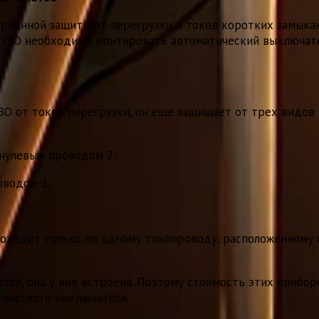
строенной защиты от перегрузки и токов коротких замыка
 УЗО необходимо монтировать автоматический выключате
ЗО от токов перегрузки, он еще защищает от трех видов
 нулевым проводом 2;
оводом 1;
роходит только по одному токопроводу, расположенному 
ся, она у них встроена. Поэтому стоимость этих прибо
тического выключателя.