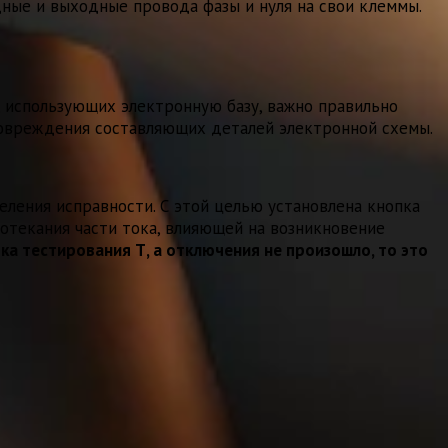
ые и выходные провода фазы и нуля на свои клеммы.
, использующих электронную базу, важно правильно
 повреждения составляющих деталей электронной схемы.
ления исправности. С этой целью установлена кнопка
отекания части тока, влияющей на возникновение
ка тестирования Т, а отключения не произошло, то это