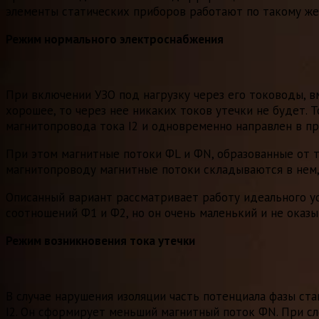
элементы статических приборов работают по такому же
Режим нормального электроснабжения
При включении УЗО под нагрузку через его тоководы, в
хорошее, то через нее никаких токов утечки не будет. 
магнитопровода тока I2 и одновременно направлен в п
При этом магнитные потоки ФL и ФN, образованные от т
магнитопроводу магнитные потоки складываются в нем,
Описанный вариант рассматривает работу идеального ус
соотношений Ф1 и Ф2, но он очень маленький и не оказы
Режим возникновения тока утечки
В случае нарушения изоляции часть потенциала фазы стан
I2. Он сформирует меньший магнитный поток ФN. При с