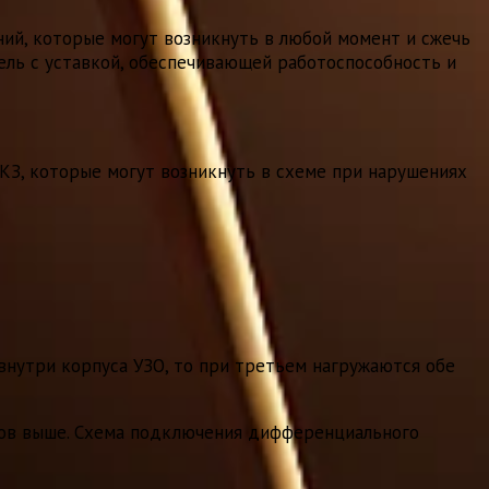
ний, которые могут возникнуть в любой момент и сжечь
ль с уставкой, обеспечивающей работоспособность и
 КЗ, которые могут возникнуть в схеме при нарушениях
внутри корпуса УЗО, то при третьем нагружаются обе
ров выше. Схема подключения дифференциального