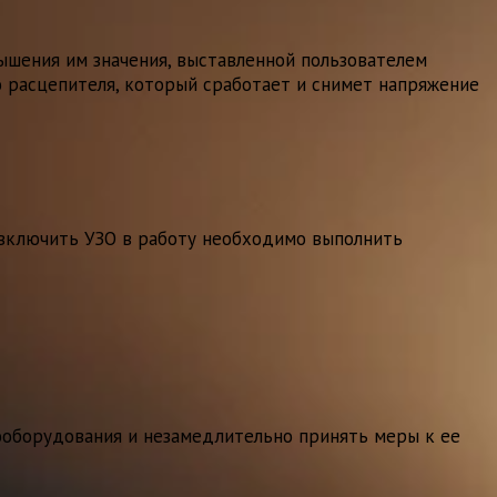
ышения им значения, выставленной пользователем
о расцепителя, который сработает и снимет напряжение
 включить УЗО в работу необходимо выполнить
ооборудования и незамедлительно принять меры к ее