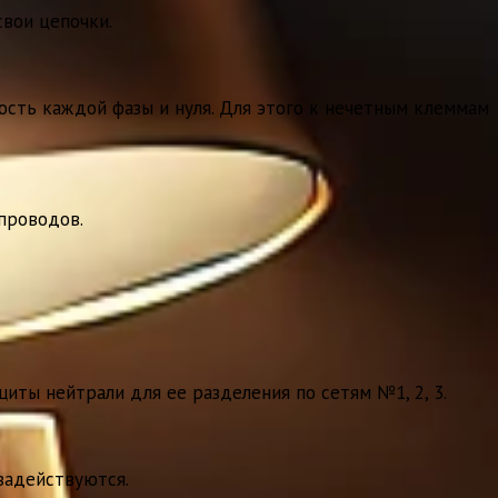
вои цепочки.
ость каждой фазы и нуля. Для этого к нечетным клеммам
проводов.
ты нейтрали для ее разделения по сетям №1, 2, 3.
задействуются.