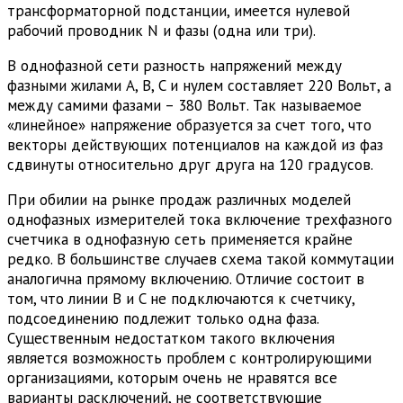
трансформаторной подстанции, имеется нулевой
рабочий проводник N и фазы (одна или три).
В однофазной сети разность напряжений между
фазными жилами A, B, C и нулем составляет 220 Вольт, а
между самими фазами – 380 Вольт. Так называемое
«линейное» напряжение образуется за счет того, что
векторы действующих потенциалов на каждой из фаз
сдвинуты относительно друг друга на 120 градусов.
При обилии на рынке продаж различных моделей
однофазных измерителей тока включение трехфазного
счетчика в однофазную сеть применяется крайне
редко. В большинстве случаев схема такой коммутации
аналогична прямому включению. Отличие состоит в
том, что линии B и C не подключаются к счетчику,
подсоединению подлежит только одна фаза.
Существенным недостатком такого включения
является возможность проблем с контролирующими
организациями, которым очень не нравятся все
варианты расключений, не соответствующие