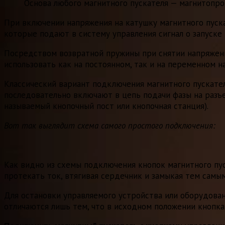
Основа любого магнитного пускателя — магнитопро
При включении напряжения на катушку магнитного пуска
которые подают в систему управления сигнал о запуске
Посредством возвратной пружины при снятии напряжени
использовать как на постоянном, так и на переменном 
Классический вариант подключения магнитного пускател
последовательно включают в цепь подачи фазы на разъе
называемый кнопочный пост или кнопочная станция).
Вот так выглядит схема самого простого подключения:
Как видно из схемы подключения кнопок магнитного пуск
протекать ток, втягивая сердечник и замыкая тем самы
Для остановки управляемого устройства или оборудован
отличаются лишь тем, что в исходном положении кнопка