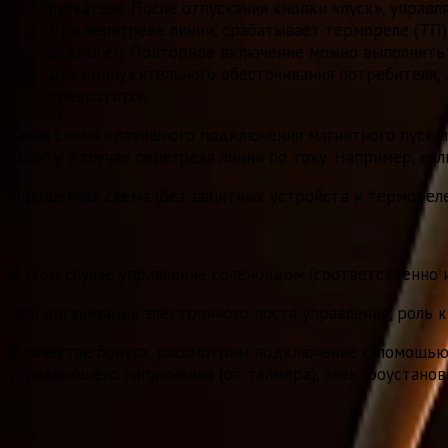
пускателя. После отпускания кнопки «пуск», управ
При перегреве линии, срабатывает термореле (ТП)
отключен. Повторное включение можно выполнить 
Для принудительного обесточивания потребителя, д
прекратится.
Такая схема клавишного подключения магнитного пускат
защиту в случае перегрева линии по току. Например, есл
Упрощенная схема (без защитных устройств и термореле
В этом случае управление соленоидом (соответственно
При организации электронного поста управления, роль 
В качестве бонуса, рассмотрим подключение с помощью р
управляющего напряжения (от таймера), электроустанов