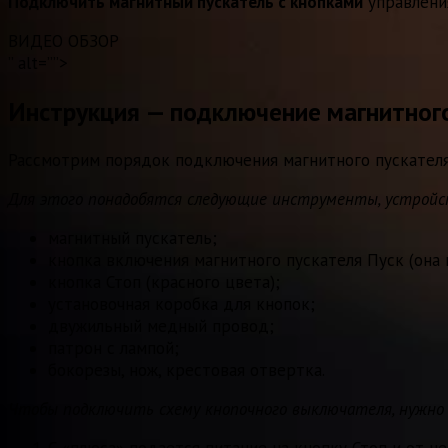
Подключить магнитный пускатель с кнопками
управления
ВИДЕО ОБЗОР
” alt=””>
Инструкция — подключение магнитного
Рассмотрим порядок подключения магнитного пускател
Для этого понадобятся следующие инструменты, устройс
магнитный пускатель;
кнопка включения магнитного пускателя Пуск (она 
кнопка Стоп (красного цвета);
установочная коробка для кнопок;
двужильный медный провод;
патрон с лампой;
бокорезы, нож, крестовая отвертка.
Чтобы подключить схему кнопочного выключателя, нужно
С «плюса» подается питание на кнопку Стоп и от н