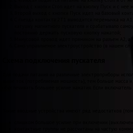
Выход с кнопки Стоп идет на кнопку Пуск и с нее 
Второй выход с кнопки Пуск идет на базовый конта
С гнезда контакта 2Т1 выводится перемычка на А1.
катушку магнитного пускателя и срабатывало само
постоянно держать пусковую кнопку нажатой;
Минусовой провод идет прямиком на разъем А2, а 
Само управляемое электроустройство (в нашем случ
Cхема подключения пускателя
Для подачи питания на различные электроприборы испо
выше ток (потребляемая мощность), тем больше масса и
обеспечивать большее усилие нажатия. Если включатель 
Такие вводные устройства имеют ряд недостатков (пом
слишком большое усилие при включении (выключен
контактные группы не рассчитаны на частую комм