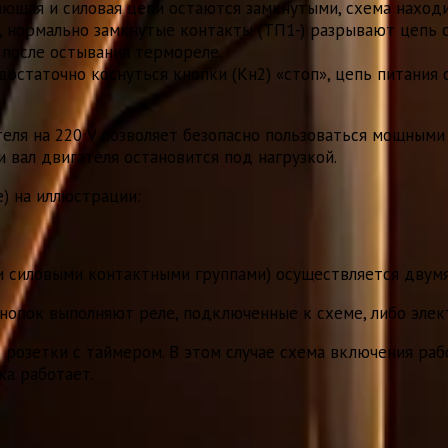
ляющая и силовая цепи остаются замкнутыми, схема наход
, нормально замкнутые контакты (ТП1-) разрывают цепь 
после остывания термореле.
остаточно коснуться кнопки (Кн2) «стоп», цепь питания
еля на 220 V позволяет безопасно пользоваться мощными
и вал двигателя остановится под нагрузкой.
) на иллюстрации:
 и силовыми контактными группами) осуществляется двум
кнопок выполняют реле, подключенные к схеме, либо элек
озетки с таймером. В этом случае схема включения работ
ка работает.