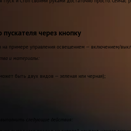
 Пуск и Стоп своими руками достаточно просто. Сейчас р
 пускателя через кнопку
я на примере управления освещением — включением/вык
тва и материалы:
может быть двух видов — зеленая или черная);
 выполнить следующие действия:
ее же выводится провод на силовой контакт нашего магни