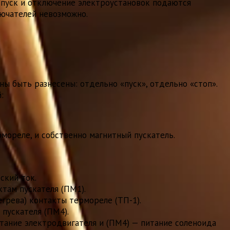
 пуск и отключение электроустановок подаются
лючателей невозможно.
ы быть разнесены: отдельно «пуск», отдельно «стоп».
:
рмореле, и собственно магнитный пускатель.
ский ток.
там пускателя (ПМ1).
егрева) контакты термореле (ТП-1).
пускателя (ПМ4).
итание электродвигателя и (ПМ4) — питание соленоида