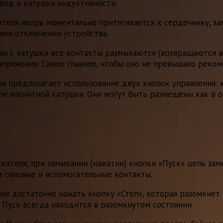
вод и катушка индуктивности.
теля якорь моментально притягивается к сердечнику, з
 или отключении устройства.
я с катушки все контакты размыкаются (возвращаются в
напряжении. Самое главное, чтобы оно не превышало рек
я предполагает использование двух кнопок управления: к
м магнитной катушки. Они могут быть размещены как в о
ателя, при замыкании (нажатии) кнопки «Пуск» цепь замы
м силовые и вспомогательные контакты.
ия достаточно нажать кнопку «Стоп», которая разомкнет
 Пуск всегда находится в разомкнутом состоянии.