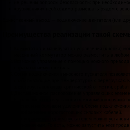
не решены вопросы безопасности: при необходимо
«рубильники» необходимо размещать рядом с зоной 
Единственный выход — подключение двигателя (или дру
Преимущества реализации такой схем
Коммутатор и манипулятор управления (кнопка) мог
массивный коммутатор можно разместить в любом
Возможно управление с помощью ножного привода 
обрабатываемую деталь.
Схема подключения выносного пускателя позволяет
срабатывающие при температурных перегрузках. К
электроустановки до критической отметки, срабат
Дистанционное расположение управляющих элемент
Есть возможность установить единый кнопочный п
местах и на большом удалении. Схема подключения
приобретение дорогостоящих силовых кабелей.
Для управления одним пускателем можно установит
равнозначным. То есть, можно запустить электрод