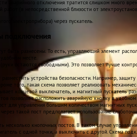
сти аварийного отключения тратится слишком много вре
работ (в непосредственной близости от электроустановк
гого электроприбора) через пускатель.
ы подключения
ут быть разнесены. То есть, управляющий элемент распол
 удобном месте.
(руки остаются свободными). Это позволяет лучше контр
 разместить устройства безопасности. Например, защиту 
роме того, такая схема позволяет реализовать механиче
ывает концевой выключатель, и магнитный пускатель раз
ов позволяет расположить аварийную кнопку в удобном 
ост для управления большим количеством магнитных пуск
 через такой пост предполагает использование слаботоч
ь несколько кнопочных постов. В таком случае управлен
вигатель с одной точки, а выключить с другой. Схема по