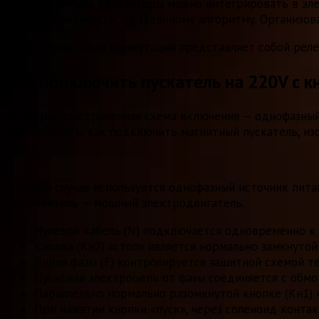
Магнитные контакторы можно интегрировать в эле
автоматически, по заданному алгоритму. Организо
Фактически, такая коммутация представляет собой реле
Как подключить пускатель на 220V с к
Самая распространенная схема включения — однофазный 
Чтобы понять, как подключить магнитный пускатель, из
В нашем случае используется однофазный источник питан
Потребитель — мощный электродвигатель.
Нулевой кабель (N) подключается одновременно к
Кнопка (Кн2) «стоп» является нормально замкнутой
Линия фазы (F) контролируется защитной схемой т
Пусковая электроцепь от фазы соединяется с обмот
Параллельно нормально разомкнутой кнопке (Кн1) 
При нажатии кнопки «пуск», через соленоид конта