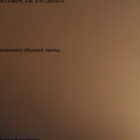
асскажем, как это сделать.
лючением обычной лампы.
тного пускателя;