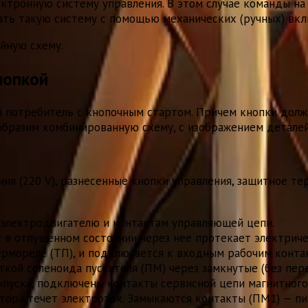
ктронную систему управления. В этом случае команды на
вать такую систему с помощью механических (ручных) вк
йную схему.
нопкой
потребитель с кнопочным стартом. Причем кнопки должн
образим комбинированную схему, с изображением деталей
ия (220 V), разнесенные кнопки управления, защитное те
 электродвигателю и контактам управляющей цепи.
: в отпущенном состоянии через нее протекает электриче
ермореле (ТП), и подключается к входным рабочим контак
кой соленоида пускателя (ПМ) через замкнутые (без пер
«пуск», подключены контакты сервисной цепи магнитного 
ктора течет электроток. Замыкаются контакты (ПМ1) — п