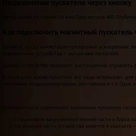
Подключение пускателя через кнопку
Автор
admin
На чтение
14 мин
Просмотров
400
Опублик
Как подключить магнитный пускатель 
Времена, когда коммутация трехфазных асинхронных эл
совершенные устройства — магнитные пускатели.
Данное устройство позволяет дистанционно управлять 
В последнее время пускатели все чаще используют для
системами кондиционирования, вентиляции и т.п. Одно 
Конструктивно современные магнитные пускатели состоя
Cтационарно закрепленной нижней части и блока к
На верхней части устройства имеется 4 контакта 