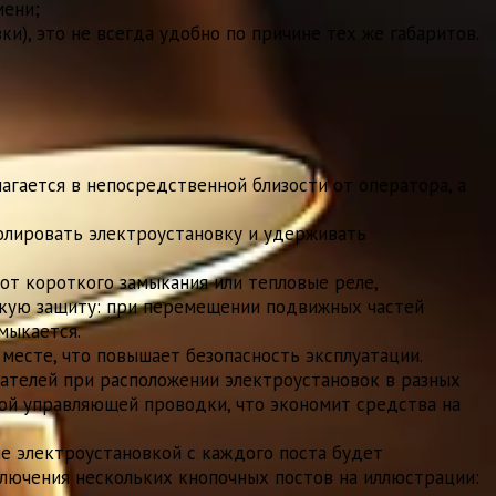
мени;
и), это не всегда удобно по причине тех же габаритов.
агается в непосредственной близости от оператора, а
олировать электроустановку и удерживать
от короткого замыкания или тепловые реле,
скую защиту: при перемещении подвижных частей
мыкается.
месте, что повышает безопасность эксплуатации.
ателей при расположении электроустановок в разных
ной управляющей проводки, что экономит средства на
ие электроустановкой с каждого поста будет
дключения нескольких кнопочных постов на иллюстрации: