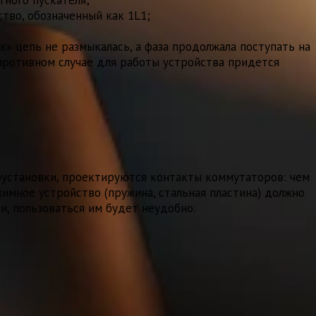
тво, обозначенный как 1L1;
к» цепь не размыкалась, а фаза продолжала поступать на
противном случае для работы устройства придется
оустановки, проектируются контакты коммутаторов: чем
имное устройство (пружина, стальная пластина) должно
и, пользоваться им будет неудобно.