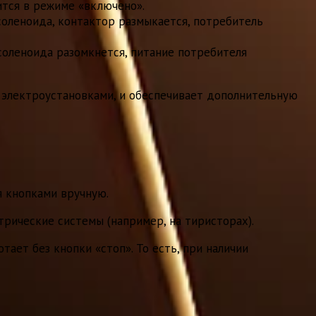
ится в режиме «включено».
соленоида, контактор размыкается, потребитель
 соленоида разомкнется, питание потребителя
 электроустановками, и обеспечивает дополнительную
я кнопками вручную.
трические системы (например, на тиристорах).
ает без кнопки «стоп». То есть, при наличии