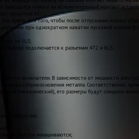
же выводится «плюс» на вспомогательный контакт устройс
кт пускателя А1;
 Это нужно для того, чтобы после отпускания кнопки «Пус
удержание при однократном нажатии пусковой кнопки. В 
также на 5L3;
ае лампа) подключается к разъемам 4Т2 и 6L3.
льзуются включатели. В зависимости от мощности электр
 площадь соприкосновения металла. Соответственно, приж
ручной (механический), его размеры будут слишком велик
имо габаритов):
ии);
утацию: быстро изнашиваются;