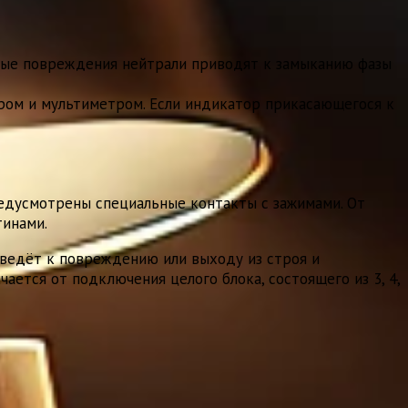
бые повреждения нейтрали приводят к замыканию фазы
ром и мультиметром. Если индикатор прикасающегося к
редусмотрены специальные контакты с зажимами. От
инами.
иведёт к повреждению или выходу из строя и
ется от подключения целого блока, состоящего из 3, 4,