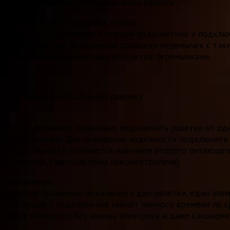
Шлейфовый способ подключения розеток
Он состоит из следующих этапов:
1. Заведение проводов в первый подрозетник и подклю
2. Изготовление из отрезков проводки перемычек с таки
3. Соединение одинаковых контактов перемычками.
Собираем декоративную рамочку
Способ позволяет правильно подключить розетки от одн
одновременно. Для повышения надёжности подключить 
параллельным и отличается наличием второго питающег
(например, сплит-системы или электропечи).
Заключение
Зная, как правильно подключить две розетки, один эле
Сам процесс подключения займёт немного времени по с
жилья обойдётся без вызова электрика и даже сэконом