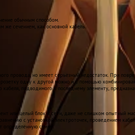
чение обычным способом.
м же сечением, как основной кабель.
ого провода, но имеет серьёзный недостаток. При повр
розетку одну к другой можно и с помощью комбинирован
о кабеля, подводимого к последнему элементу, предназн
мент или целый блок к сети, даже не слишком опытный ма
равнению с установкой электроточек, проведением кабе
ит определённую сумму.