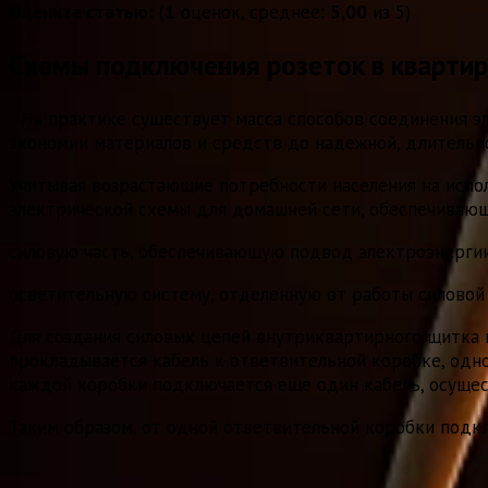
Оцените статью:
(
1
оценок, среднее:
5,00
из 5)
Схемы подключения розеток в квартир
На практике существует масса способов соединения э
экономии материалов и средств до надежной, длительн
Учитывая возрастающие потребности населения на испо
электрической схемы для домашней сети, обеспечивающ
силовую часть, обеспечивающую подвод электроэнергии
осветительную систему, отделенную от работы силовой 
Для создания силовых цепей внутриквартирного щитка
прокладывается кабель к ответвительной коробке, одно
каждой коробки подключается еще один кабель, осуще
Таким образом, от одной ответвительной коробки подкл