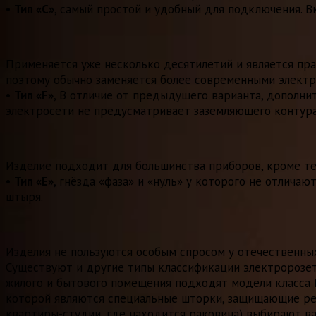
•
Тип «С»
, самый простой и удобный для подключения. Вк
Применяется уже несколько десятилетий и является пр
поэтому обычно заменяется более современными электр
•
Тип «F»
, В отличие от предыдущего варианта, дополни
электросети не предусматривает заземляющего контура
Изделие подходит для большинства приборов, кроме т
•
Тип «Е»
, гнёзда «фаза» и «нуль» у которого не отлича
штыря.
Изделия не пользуются особым спросом у отечественны
Существуют и другие типы классификации электророзето
жилого и бытового помещения подходят модели класса I
которой являются специальные шторки, защищающие ребё
квартиры-студии, где находится раковина) выбирают ва