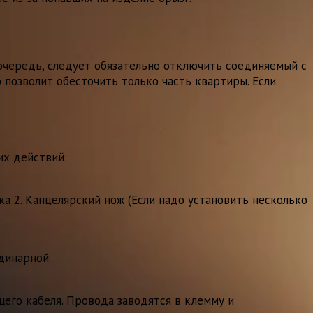
очередь, следует обязательно отключить соединяемый с
о позволит обесточить только часть квартиры. Если
их действий:
ка 2. Канцелярский нож (Если надо установить несколько
динарной.
его кабеля. Провода заводятся в клемму и