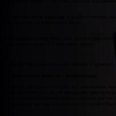
затягиваются винтом – так, чтобы избежать передавлив
5. Установка изделия в коробку. В процессе монтажа сл
с помощью винтов и прижимных лапок.
После надёжного закрепления всех деталей переходят 
устанавливают на место и затягивают шурупы.
Теперь осталось только включить автомат и проверить
Как подключить розетку с заземлением
Перед тем, как подключить розетку с заземлением, то
варианта изделия, но с учётом наличия уже трёх пров
изоляции, обозначая заземление желто-зеленым цветом
После зачистки части кабеля соединяют с соответствующ