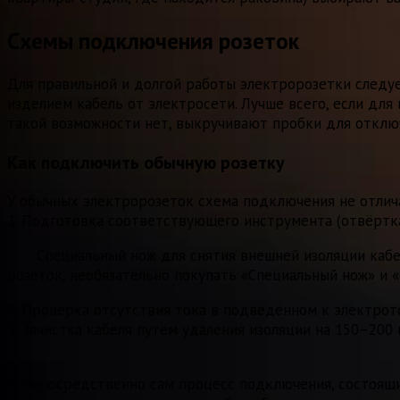
Схемы подключения розеток
Для правильной и долгой работы электророзетки следу
изделием кабель от электросети. Лучше всего, если для
такой возможности нет, выкручивают пробки для отключ
Как подключить обычную розетку
У обычных электророзеток схема подключения не отлич
1. Подготовка соответствующего инструмента (отвёртка
Специальный нож для снятия внешней изоляции каб
розеток, необязательно покупать «Специальный нож» и 
2. Проверка отсутствия тока в подведённом к электрот
3. Зачистка кабеля путём удаления изоляции на 150–200
4. Непосредственно сам процесс подключения, состоящи