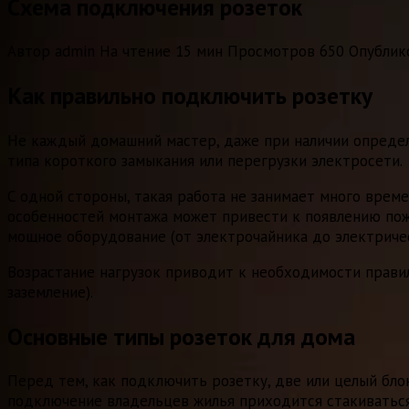
Схема подключения розеток
Автор
admin
На чтение
15 мин
Просмотров
650
Опублик
Как правильно подключить розетку
Не каждый домашний мастер, даже при наличии определ
типа короткого замыкания или перегрузки электросети.
С одной стороны, такая работа не занимает много врем
особенностей монтажа может привести к появлению пож
мощное оборудование (от электрочайника до электричес
Возрастание нагрузок приводит к необходимости прави
заземление).
Основные типы розеток для дома
Перед тем, как подключить розетку, две или целый бло
подключение владельцев жилья приходится стакиваться