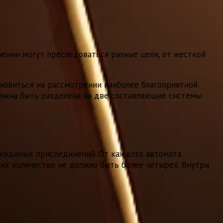
ении могут преследоваться разные цели, от жесткой
новиться на рассмотрении наиболее благоприятной
лжна быть разделена на две составляющие системы:
бходимых присоединений. От каждого автомата
 их количество не должно быть более четырех. Внутри