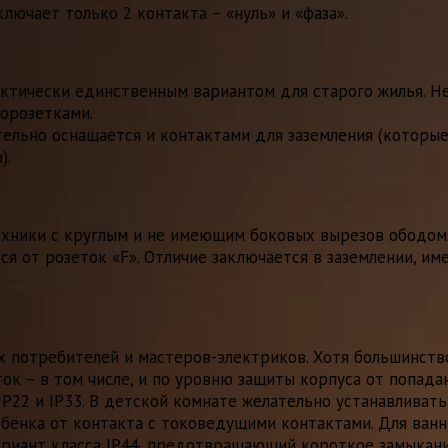
лючает только 2 контакта – «нуль» и «фаза».
актически единственным вариантом для старого жилья. 
орозетками.
тельно оснащается и контактами для заземления (которые
).
ехники с круглым и не имеющим боковых вырезов ободом
ются от розеток «F». Отличие заключается в заземлении,
х потребителей и мастеров-электриков. Хотя большинств
к – в том числе, и по уровню защиты корпуса от попада
P22 и IP33. В детской комнате желательно устанавливать
нка от контакта с токоведущими контактами. Для ванны
риант класса IP44, предотвращающий короткое замыкание