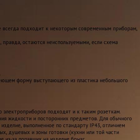
Не всегда подходит к некоторым современным приборам,
, правда, остаются неиспользуемыми, если схема
.
 имеющем форму выступающего из пластика небольшого
о электроприборов подходят и к таким розеткам.
ния жидкости и посторонних предметов. Для обычного
 изделие, выполненное по стандарту IP43, отличием
х, душевых и зоны готовки (кухни или той части
 из-за попавших на изделие брызг.