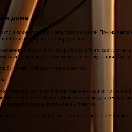
е и доме
лектрических розеток с электропроводкой. При их выполн
ой и безопасной работы оборудования.
льзование мощных электроприборов в быту, следует оста
ей максимальную безопасность при эксплуатации. Она до
 к бытовым приборам через розетки;
части.
 монтируются автоматические выключатели по числу нео
й или нескольким. Они соединяются последовательно, но
ствляющего подвод напряжения к розетке.
ючается только одна, единственная розетка, не больше.