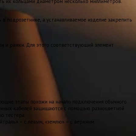
ать их кольцами диаметром несколько миллиметров.
ь в подрозетнике, а устанавливаемое изделие закрепить
и и рамки. Для этого соответствующий элемент
дующие этапы похожи на начало подключения обычного
менных кабелей защищаются с помощью разноцветной
ю тестера.
траль» – с левым, «землю» – с верхним.