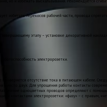
ания, но и избежать выскальзывания. Рекомендуется сгиб
едует избегать перекосов рабочей части, провода спрятат
к завершающему этапу – установке декоративной накладк
 работоспособность электророзетки.
же проверяется отсутствие тока в питающем кабеле. Сле
одов вместо двух. Для упрощения работы контакты совре
. Назначение одноцветных проводов определяют с помощь
ими контактами электророзетки: «фазу» – с правым, «ней