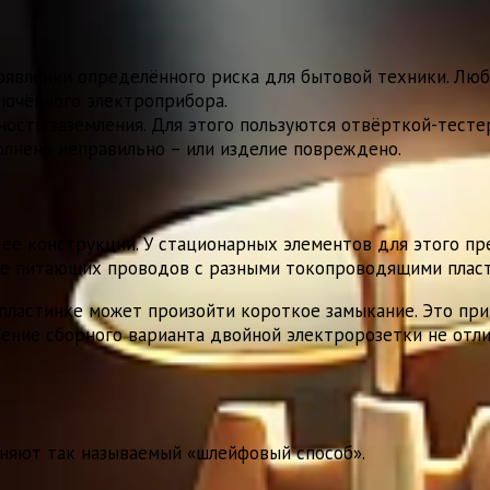
оявлении определённого риска для бытовой техники. Лю
лючённого электроприбора.
ость заземления. Для этого пользуются отвёрткой-тесте
олнено неправильно – или изделие повреждено.
 её конструкции. У стационарных элементов для этого п
ие питающих проводов с разными токопроводящими пласт
пластинке может произойти короткое замыкание. Это пр
ние сборного варианта двойной электророзетки не отлича
няют так называемый «шлейфовый способ».