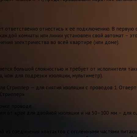
ет ответственно отнестись к её подключению. В первую 
 каждой комнаты или линии установлен свой автомат – эт
ения электричества во всей квартире (или доме).
ается большой сложностью и требует от исполнителя так
, нож для подрезки изоляции, мультиметр).
еля
Стриппер — для снятия изоляции с проводов
1. Отверт
«Стриппер»
очке проводе.
 мм от края для двойной изоляции и на 50–100 мм – для о
й из соединения контактов с оголёнными частями питающ