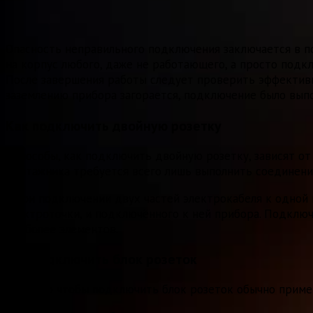
Опасность неправильного подключения заключается в п
на корпус любого, даже не работающего, а просто подк
После завершения работы следует проверить эффективн
заземлению прибора загорается, подключение было вып
Как подключить двойную розетку
Способы, как подключить двойную розетку, зависят от
монтажника требуется всего лишь выполнить соединен
При подключении двух частей электрокабеля к одной 
электроточки, и подключённого к ней прибора. Подключе
5 и более элементов.
Как подключить блок розеток
Для того чтобы подключить блок розеток обычно приме