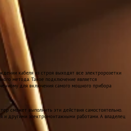
еждении кабеля из строя выходят все электророзетки
ного метода. Такое подключение является
аченному для включения самого мощного прибора
стер сможет выполнить эти действия самостоятельно.
ля и другими электромонтажными работами. А владелец