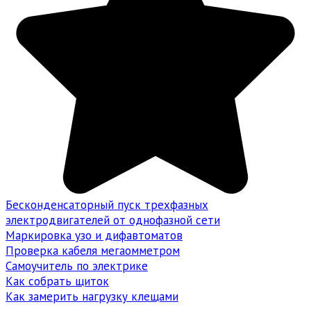
Бесконденсаторный пуск трехфазных
электродвигателей от однофазной сети
Маркировка узо и дифавтоматов
Проверка кабеля мегаомметром
Самоучитель по электрике
Как собрать щиток
Как замерить нагрузку клещами