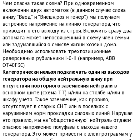
Чем опасна такая схема? При одновременном
включении двух автоматов (в данном случае слева
внизу “Ввод” и “Внешн.роз и генер”.) мы получаем
встречное напряжение на линию генератора, что
приводит к его выходу из строя. Включить сразу два
автомата может непосвященный в схему член семьи
или задумавшийся о смысле жизни хозяин дома.
Необходимо использовать трехпозиционные
реверсивные рубильники I-0-II (например, ABB
OT40F3C)
Категорически нельзя подключать один из выходов
генератора на общую нейтральную шину при
отсутствии повторного заземления нейтрали
в
основном щите (схема ТТ) и/или на столбе и/или в
шкафу учета. Такое заземление, как правило,
отсутствует в старых СНТ или в поселках с
нарушением норм прокладки силовых линий. Нарушая
это правило, мы на “общественную” нейтраль отдаем
опасное напряжение полуфазы с выхода нашего
генератора. Это может привести к электротравмам у