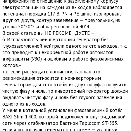
напряжения по отношению к заземлённому корпусу
электростанции на каждом из выходов наблюдается
потенциал порядка 117 В. PN и PE шины изолированы
друг от друга, контур заземления — треугольник, из
уголка 50*50*5 и обварен полосой 40*4.
В своей статье вы НЕ РЕКОМЕНДУЕТЕ —
6. Использовать неинверторный генератор без
глухозаземленной нейтрали одного из его выходов, т.к.
это приводит к некорректной работе автоматов
диф.защиты (УЗО) и ошибкам в работе фазозависимых
котлов.–
т.е. если рассуждать логически, так как это
рекомендация относится к неинверторным
генераторам для того чтобы из двух полуфаз получить
чистую фазу и ноль, то инверторный генератор должен
выдавать чистую фазу и ноль без глухого заземления
одного из выходов.
У меня в котельной установлен фазозависимый котёл
BAXI Slim 1.400, который подключён к внутридомовой
сети через стабилизатор Бастион Teplocom ST-555.
Если я подключаю генератор по схеме — условный