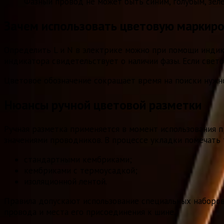
Фазный провод не может быть синим, голубым, зел
Зачем использовать цветовую маркиро
Определить L и N в электрике можно при помощи индика
индикатора свидетельствует о наличии фазы. Если свето
Цветовое обозначение сокращает время на поиски нужно
Нюансы ручной цветовой разметки
Ручная разметка применяется в момент использования п
значениями проводников. В процессе укладки помечать
стандартными кембриками;
кембриками с термоусадкой;
изоляционной лентой.
Правила допускают использование специальных наборов 
провода и места его присоединения к шине.