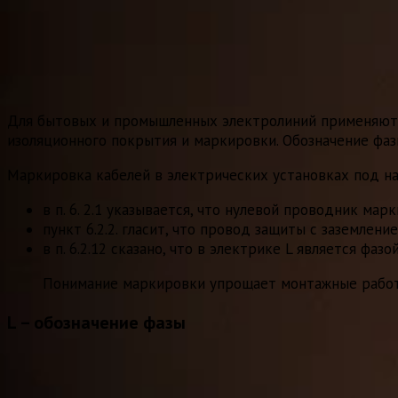
Для бытовых и промышленных электролиний применяютс
изоляционного покрытия и маркировки. Обозначение фаз
Маркировка кабелей в электрических установках под на
в п. 6. 2.1 указывается, что нулевой проводник мар
пункт 6.2.2. гласит, что провод защиты с заземлени
в п. 6.2.12 сказано, что в электрике L является фазой
Понимание маркировки упрощает монтажные работы
L – обозначение фазы