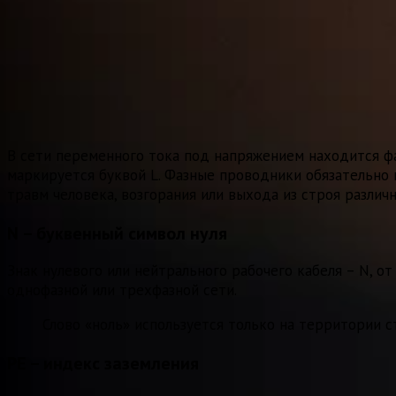
В сети переменного тока под напряжением находится фа
маркируется буквой L. Фазные проводники обязательно п
травм человека, возгорания или выхода из строя различ
N – буквенный символ нуля
Знак нулевого или нейтрального рабочего кабеля – N, о
однофазной или трехфазной сети.
Слово «ноль» используется только на территории с
PE – индекс заземления