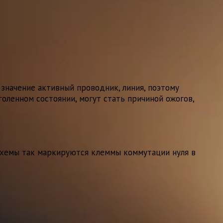
 значение активный проводник, линия, поэтому
оленном состоянии, могут стать причиной ожогов,
и схемы так маркируются клеммы коммутации нуля в