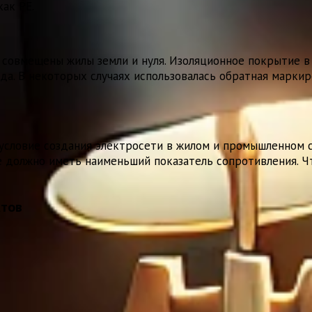
как РЕ.
 совмещены жилы земли и нуля. Изоляционное покрытие в 
да. В некоторых случаях использовалась обратная маркир
 условие создания электросети в жилом и промышленном с
ие должно иметь наименьший показатель сопротивления. Ч
ктов