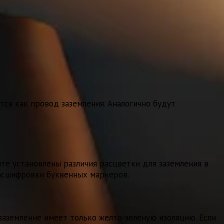
ится как провод заземления. Аналогично будут
нте установлены различия расцветки для заземления в
расшифровки буквенных маркеров.
заземление имеет только желто-зеленую изоляцию. Если