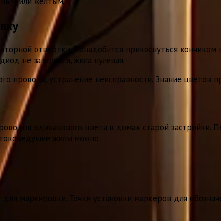
еным или желтым.
вку
торной отвертки. Понадобится прикоснуться кончиком к 
диод не загорелся, жила нулевая.
го провода, устранение неисправности. Знание цветов 
роводов одинакового цвета в домах старой застройки. П
 токоведущие жилы можно:
для маркировки. Точки установки маркеров для обозначен