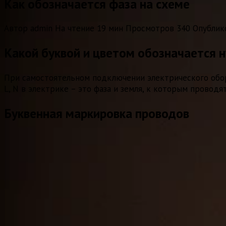
Как обозначается фаза на схеме
Автор
admin
На чтение
19 мин
Просмотров
340
Опублик
Какой буквой и цветом обозначается н
При самостоятельном подключении электрического обор
L, N в электрике – это фаза и земля, к которым провод
Буквенная маркировка проводов