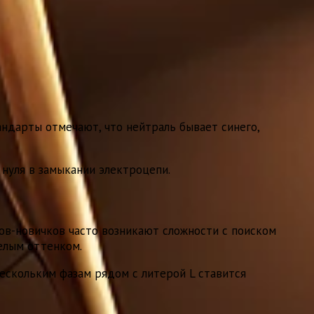
тандарты отмечают, что нейтраль бывает синего,
 нуля в замыкании электроцепи.
ов-новичков часто возникают сложности с поиском
елым оттенком.
нескольким фазам рядом с литерой L ставится