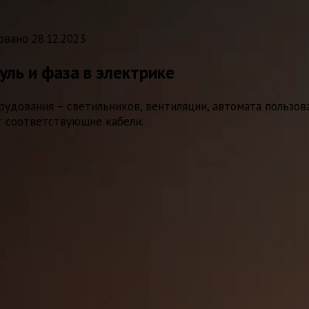
овано
28.12.2023
уль и фаза в электрике
удования – светильников, вентиляции, автомата пользов
ят соответствующие кабели.