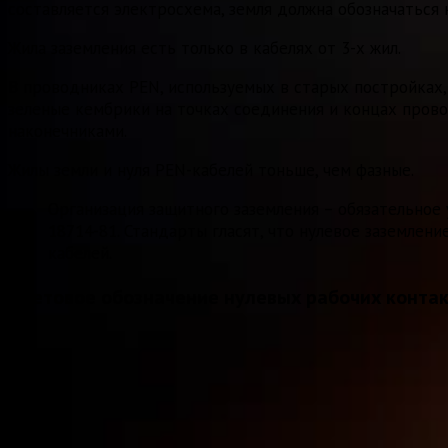
составляется электросхема, земля должна обозначаться 
Жила заземления есть только в кабелях от 3-х жил.
В проводниках PEN, используемых в старых постройках,
зеленые кембрики на точках соединения и концах прово
наконечниками.
Жилы земли и нуля PEN-кабелей тоньше, чем фазные.
Организация защитного заземления – обязательное
18714-81. Стандарты гласят, что нулевое заземлен
кабелей.
Цветовое обозначение нулевых рабочих конта