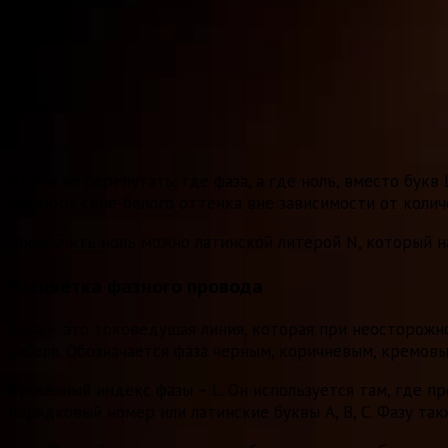
Чтобы не перепутать, где фаза, а где ноль, вместо бук
голубого, сине-белого оттенка вне зависимости от колич
Обозначить ноль можно латинской литерой N, который на
Расцветка фазного провода
Фаза – это токоведущая линия, которая при неосторожн
кабеля. Обозначается фаза черным, коричневым, кремов
Буквенный индекс фазы – L. Он используется там, где 
порядковый номер или латинские буквы А, В, С. Фазу та