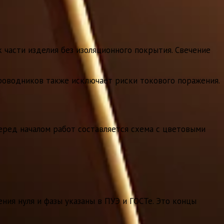
части изделия без изоляционного покрытия. Свечение
проводников также исключает риски токового поражения.
еред началом работ составляется схема с цветовыми
ия нуля и фазы указаны в ПУЭ и ГОСТе. Это концы