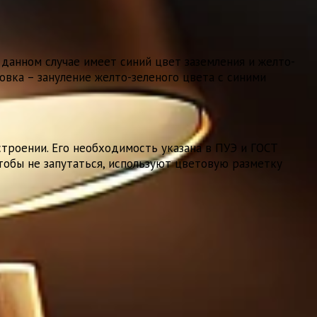
данном случае имеет синий цвет заземления и желто-
овка – зануление желто-зеленого цвета с синими
троении. Его необходимость указана в ПУЭ и ГОСТ
тобы не запутаться, используют цветовую разметку