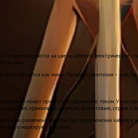
в L и N ориентируются на цвета кабелей. Электрические с
ества жил.
 схеме читается как минус. Причина прочтения – участие
ом касании может привести к поражению током. У мастер
ым, красным, оранжевым, розовым, фиолетовым, серым и б
провода не размечены цветом. При подключении кабеля к 
кже часто маркируют как плюс.