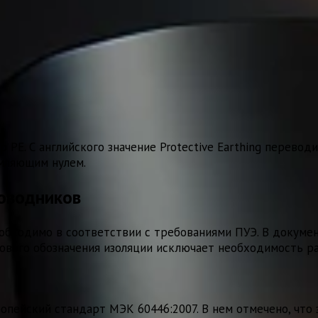
 PE. С английского значение Protective Earthing перевод
емляющим нулем.
роводников
необходимо в соответствии с требованиями ПУЭ. В докуме
етового обозначения изоляции исключает необходимость 
опейский стандарт МЭК 60446:2007. В нем отмечено, что 