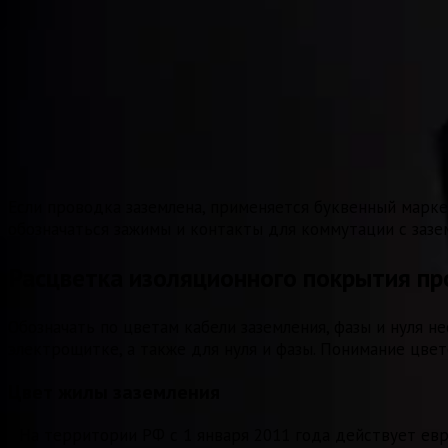
Если проводка заземлена, применяется буквенный маркер
обозначаться зажимы и контакты для коммутации с заз
Расцветка изоляционного покрытия п
Обозначать по цветам кабели заземления, фазы и нуля 
электрощитке, а также для нуля и фазы. Понимание цв
Цвет жилы заземления
На территории РФ с 1 января 2011 года действует евр