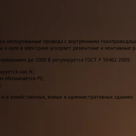
я изолированные провода с внутренними токопроводящим
ы и нуля в электрике ускоряет ремонтные и монтажные р
пряжением до 1000 В регулируется ГОСТ Р 50462-2009:
кируется как N;
ем обозначается PE;
.
 в хозяйственных, жилых и административных зданиях.