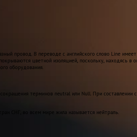
зный провод. В переводе с английского слово Line имеет
окрываются цветной изоляцией, поскольку, находясь в ог
ного оборудования.
т сокращения терминов neutral или Null. При составлени
тран СНГ, во всем мире жила называется нейтраль.