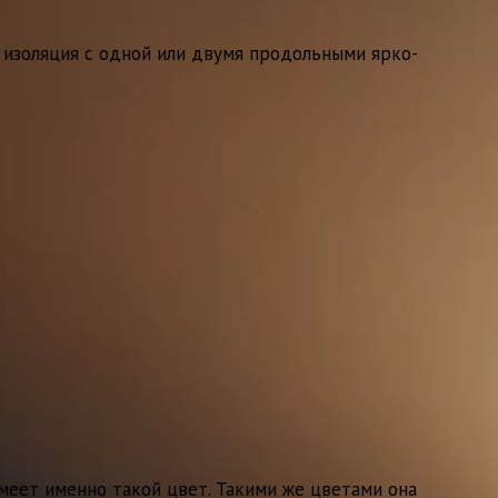
 изоляция с одной или двумя продольными ярко-
имеет именно такой цвет. Такими же цветами она