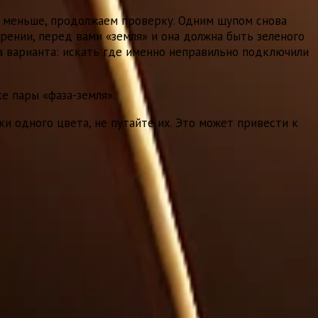
ие меньше, продолжаем проверку. Одним щупом снова
рении, перед вами «земля» и она должна быть зеленого
два варианта: искать где именно неправильно подключили
е пары «фаза-земля».
и одного цвета, не путайте их. Это может привести к