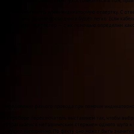
перед началом работ, стоит удостовериться в том, пра
Берем мультиметр и/или индикаторную отвертку. С отве
определить фазные проводники будет легко. Если кабел
мультиметр или тестер — с их помощью определим какой
Определение фазного провода при помощи индикаторн
На приборе переключатель выставляем так, чтобы выбра
дотрагиваемся металлическим стержнем одного щупа к 
текущее напряжение. По факту оно может быть значител