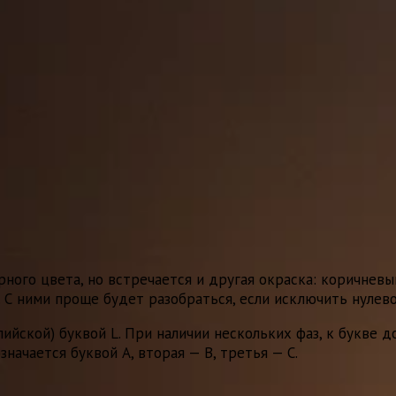
ого цвета, но встречается и другая окраска: коричневый
. С ними проще будет разобраться, если исключить нулев
йской) буквой L. При наличии нескольких фаз, к букве до
значается буквой A, вторая — B, третья — C.