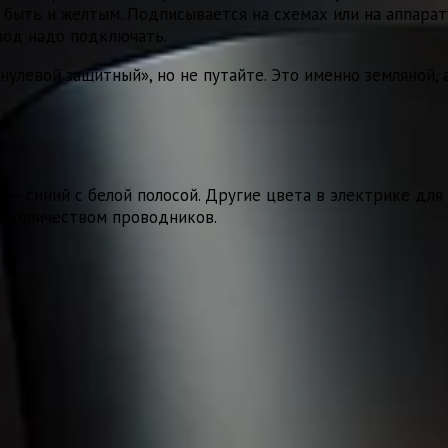
 быть и желтым. Подписывается на схемах или на аппарат
вод надо подключать.
левой защитный», но не путайте. Это именно земляной, 
 — синий с белой полосой. Другие цвета в электрике для 
м количеством проводников.