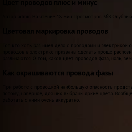
Цвет проводов плюс и минус
Автор
admin
На чтение
18 мин
Просмотров
368
Опублик
Цветовая маркировка проводов
Тот кто хоть раз имел дело с проводами и электрикой о
проводов в электрике призваны сделать проще распозна
различаются. О том, каков цвет проводов фаза, ноль, зе
Как окрашиваются провода фазы
При работе с проводкой наибольшую опасность предста
потому, наверное, для них выбраны яркие цвета. Вообщ
работать с ними очень аккуратно.