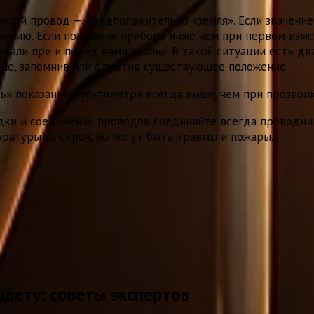
 другой провод — предположительно «земля». Если значен
лению. Если показания прибора ниже чем при первом изме
апутали при и перед вами «ноль». В такой ситуации есть 
ьше, запомнив или отметив существующее положение.
ль» показания мультиметра всегда выше, чем при прозвонк
одки и соединении проводов соединяйте всегда проводник
ратуры из строя, но могут быть травмы и пожары.
цвету: советы экспертов