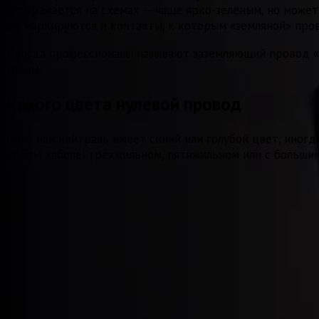
отображается на схемах — чаще ярко-зеленым, но может
же маркируются и контакты, к которым «земляной» про
Иногда профессионалы называют заземляющий провод «ну
током.
Какого цвета нулевой провод
Ноль или нейтраль имеет синий или голубой цвет, иногда
любом кабеле: трехжильном, пятижильном или с больши