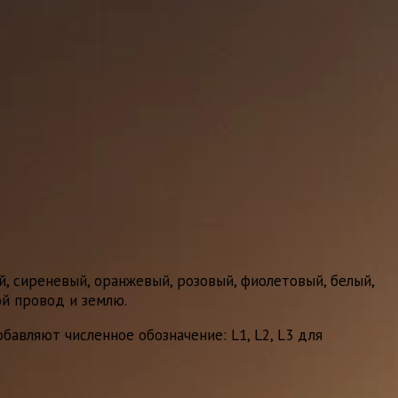
, сиреневый, оранжевый, розовый, фиолетовый, белый,
ой провод и землю.
бавляют численное обозначение: L1, L2, L3 для