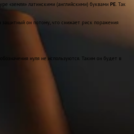
уре «земля» латинскими (английскими) буквами
PE
. Так
а защитный он потому, что снижает риск поражения
обозначения нуля не используются. Таким он будет в