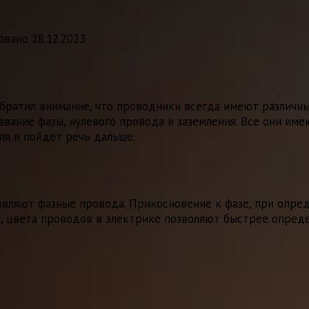
овано
28.12.2023
братил внимание, что проводники всегда имеют различный
вание фазы, нулевого провода и заземления. Все они им
мля и пойдет речь дальше.
вляют фазные провода. Прикосновение к фазе, при опред
е, цвета проводов в электрике позволяют быстрее опред