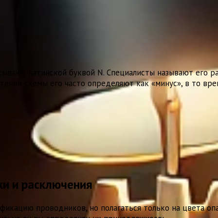
ывают латинской буквой N. Специалисты называют его рабо
тении схемы его часто определяют как «минус», в то вре
ки и расключения
икацию проводников, но полагаться только на цвета опа