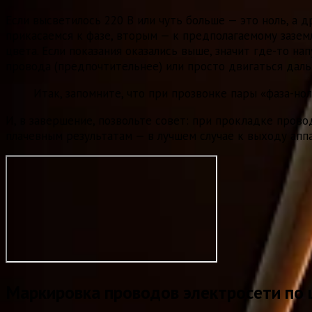
Если высветилось 220 В или чуть больше — это ноль, а
прикасаемся к фазе, вторым — к предполагаемому зазем
цвета. Если показания оказались выше, значит где-то н
провода (предпочтительнее) или просто двигаться дал
Итак, запомните, что при прозвонке пары «фаза-но
И, в завершение, позвольте совет: при прокладке пров
плачевным результатам — в лучшем случае к выходу аппа
Маркировка проводов электросети по 