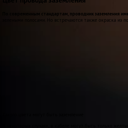
По современным стандартам, проводник заземления име
зелеными полосами. Но встречаются также окраска из п
Такого цвета могут быть заземление
В некоторых случаях, в кабеле могут быть только желты