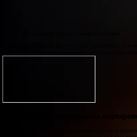
Какого цвета нулевой провод? Синий или голубой
Синим цветом обычно рисуют «ноль» на схемах, а подпис
участвует в образовании цепи электропитания. При проч
Как проверить правильность маркиров
Цвета проводов в электрике призваны ускорить идентиф