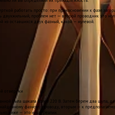
вильно ли вы определили их принадлежность.
рткой работать просто: при прикосновении к фазе загора
ь двухжильный, проблем нет — второй проводник это нол
 из оставшихся двух фазный, какой — нулевой.
ой отвертки
нной была шакала более 220 В. Затем берем два щупа, де
найденному фазному проводу, вторым — к предполагаемом
ьно ниже — это наши реалии.