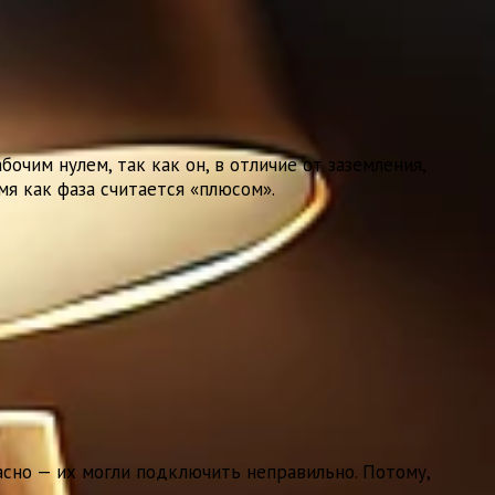
чим нулем, так как он, в отличие от заземления,
мя как фаза считается «плюсом».
сно — их могли подключить неправильно. Потому,