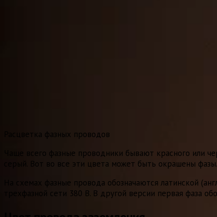
Расцветка фазных проводов
Чаще всего фазные проводники бывают красного или черн
серый. Вот во все эти цвета может быть окрашены фазы
На схемах фазные провода обозначаются латинской (англи
трехфазной сети 380 В. В другой версии первая фаза обо
Цвет провода заземления