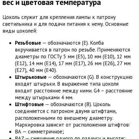
вес и цветовая температура
Цоколь служит для крепления лампы к патрону
светильника и для подачи питания к нему. Основные
виды цоколей:
Резьбовые
— обозначаются (Е). Колба
вкручивается в патрон по резьбе. Применяются
диаметры по ГОСТу 5 мм (Е5), 10 мм (Е10), 12 мм
(Е12), 14 мм (Е14), 17 мм (Е17), 26 мм (Е26), 27 мм
(Е27), 40 мм (Е40).
Штырьковые
— обозначаются (G). В конструкцию
входят штырьки. В выражение типа цоколя
входит расстояние между ними. G4 – расстояние
между штырьками 4 мм.
Штифтовые
— обозначаются (В). Цоколь
соединяется с патроном двумя штифтами,
расположенными по внешнему диаметру.
Маркировка зависит от расположения штифтов:
ВА — симметричное;
ВАZ — смещение одного по радиусу и высоте;