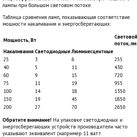
лампы при большом световом потоке.
Таблица сравнения ламп, показывающая соответствие
мощности накаливания и энергосберегающих:
Светово
Мощность, Вт
поток, лм
Накаливания
Светодиодные
Люминесцентные
25
3
6
255
40
5
11
430
60
9
15
720
75
11
19
955
100
14
18
1350
150
19
45
1850
200
27
70
2650
Обратите внимание!
На упаковке светодиодных и
энергосберегающих устройств производители часто
указывают эквивалент (например 11 ватт