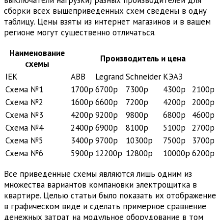
сборки всех вышеприведенных схем сведены в одну
таблицу. Цены взяты из интернет магазинов и в вашем
регионе могут существенно отличаться.
Наименование
Производитель и цена
схемы
IEK
ABB
Legrand
Schneider
КЭАЗ
Схема №1
1700р
6700р
7300р
4300р
2100р
Схема №2
1600р
6600р
7200р
4200р
2000р
Схема №3
4200р
9200р
9800р
6800р
4600р
Схема №4
2400р
6900р
8100р
5100р
2700р
Схема №5
3400р
9700р
10300р
7500р
3700р
Схема №6
5900р
12200р
12800р
10000р
6200р
Все приведенные схемы являются лишь одним из
множества вариантов компановки электрощитка в
квартире. Целью статьи было показать их отображение
в графическом виде и сделать примерное сравнение
денежных затрат на модульное оборудование в том