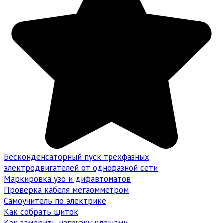
Бесконденсаторный пуск трехфазных
электродвигателей от однофазной сети
Маркировка узо и дифавтоматов
Проверка кабеля мегаомметром
Самоучитель по электрике
Как собрать щиток
Как замерить нагрузку клещами