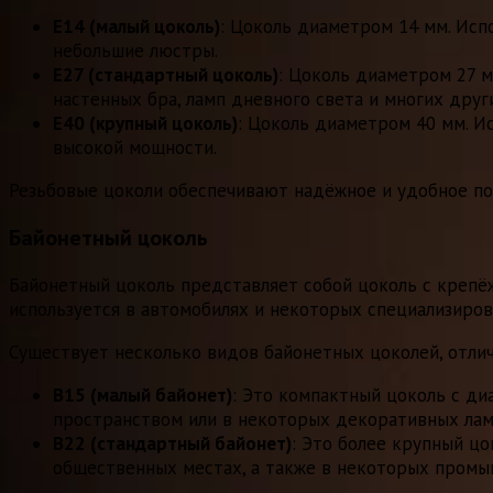
E14 (малый цоколь)
: Цоколь диаметром 14 мм. Исп
небольшие люстры.
E27 (стандартный цоколь)
: Цоколь диаметром 27 м
настенных бра, ламп дневного света и многих дру
E40 (крупный цоколь)
: Цоколь диаметром 40 мм. И
высокой мощности.
Резьбовые цоколи обеспечивают надёжное и удобное п
Байонетный цоколь
Байонетный цоколь представляет собой цоколь с крепёж
используется в автомобилях и некоторых специализиро
Существует несколько видов байонетных цоколей, отли
B15 (малый байонет)
: Это компактный цоколь с ди
пространством или в некоторых декоративных лам
B22 (стандартный байонет)
: Это более крупный цо
общественных местах, а также в некоторых промы