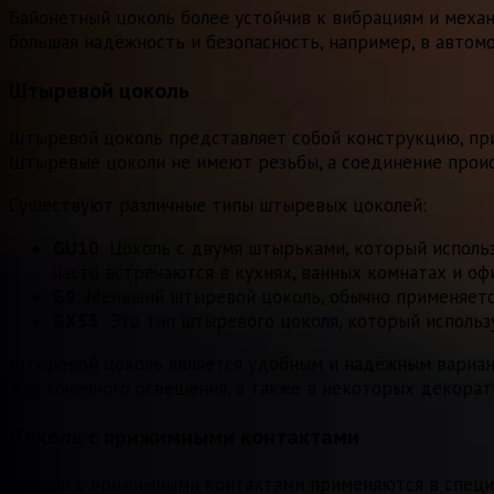
Байонетный цоколь более устойчив к вибрациям и механ
большая надёжность и безопасность, например, в автомо
Штыревой цоколь
Штыревой цоколь представляет собой конструкцию, при
Штыревые цоколи не имеют резьбы, а соединение проис
Существуют различные типы штыревых цоколей:
GU10
: Цоколь с двумя штырьками, который исполь
часто встречаются в кухнях, ванных комнатах и оф
G9
: Меньший штыревой цоколь, обычно применяетс
GX53
: Это тип штыревого цоколя, который исполь
Штыревой цоколь является удобным и надёжным вариан
для точечного освещения, а также в некоторых декорат
Цоколь с прижимными контактами
Цоколи с прижимными контактами применяются в специ