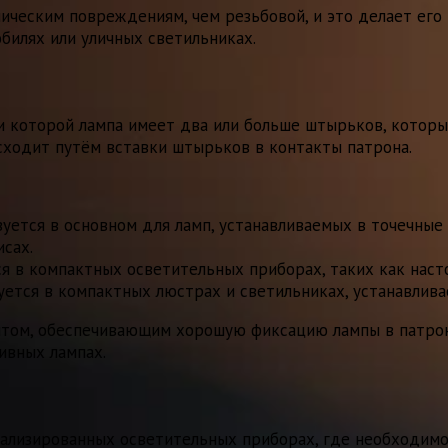
ическим повреждениям, чем резьбовой, и это делает его 
билях или уличных светильниках.
 которой лампа имеет два или больше штырьков, которы
ходит путём вставки штырьков в контакты патрона.
зуется в основном для ламп, устанавливаемых в точечные
исах.
я в компактных осветительных приборах, таких как наст
зуется в компактных люстрах и светильниках, устанавлив
том, обеспечивающим хорошую фиксацию лампы в патрон
ивных лампах.
ализированных осветительных приборах, где необходимо