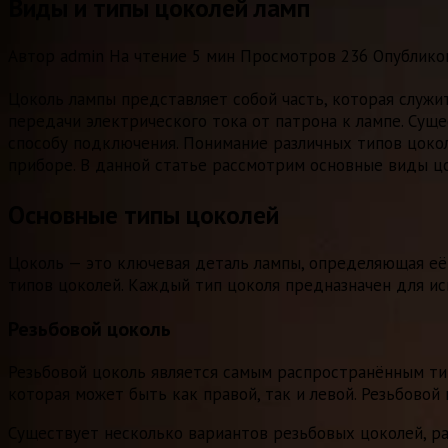
Виды и типы цоколей ламп
Автор
admin
На чтение
5 мин
Просмотров
236
Опублико
Цоколь лампы представляет собой часть, которая служи
передачи электрического тока от патрона к лампе. Сущ
способу подключения. Понимание различных типов цокол
приборе. В данной статье рассмотрим основные виды цо
Основные типы цоколей
Цоколь — это ключевая деталь лампы, определяющая её 
типов цоколей. Каждый тип цоколя предназначен для и
Резьбовой цоколь
Резьбовой цоколь является самым распространённым тип
которая может быть как правой, так и левой. Резьбово
Существует несколько вариантов резьбовых цоколей, р