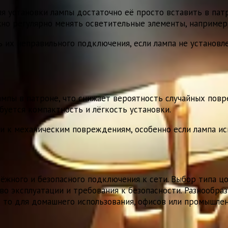
я установки лампы достаточно её просто вставить в патр
ужно регулярно менять осветительные элементы, например
 их неправильного подключения, если лампа не установл
ы в патроне, что снижает вероятность случайных повр
буется компактность и лёгкость установки.
 к механическим повреждениям, особенно если лампа исп
ёжного и безопасного подключения к сети. Выбор типа цо
о эксплуатации и требования к безопасности. Разнообра
ь то для домашнего использования, офисов или промышле