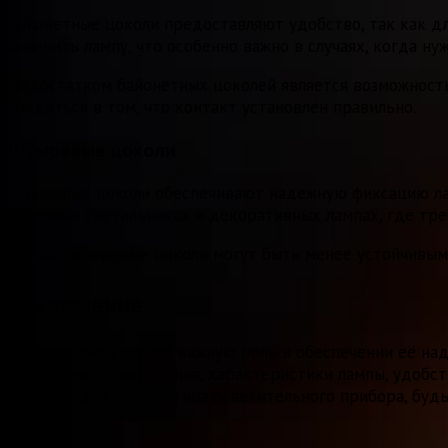
Байонетные цоколи предоставляют удобство, так как дл
заменить лампу, что особенно важно в случаях, когда н
Недостатком байонетных цоколей является возможность
убедиться в том, что контакт установлен правильно.
Штыревые цоколи
Штыревые цоколи обеспечивают надежную фиксацию ламп
точечных светильниках и декоративных лампах, где тре
Однако штыревые цоколи могут быть менее устойчивыми
Заключение
Цоколь лампы играет важную роль в обеспечении её над
освещаемого помещения, характеристики лампы, удобств
решение для любого типа осветительного прибора, буд