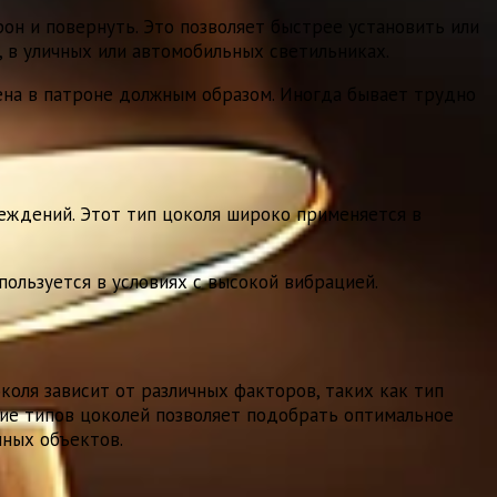
он и повернуть. Это позволяет быстрее установить или
, в уличных или автомобильных светильниках.
ена в патроне должным образом. Иногда бывает трудно
еждений. Этот тип цоколя широко применяется в
ользуется в условиях с высокой вибрацией.
коля зависит от различных факторов, таких как тип
зие типов цоколей позволяет подобрать оптимальное
нных объектов.