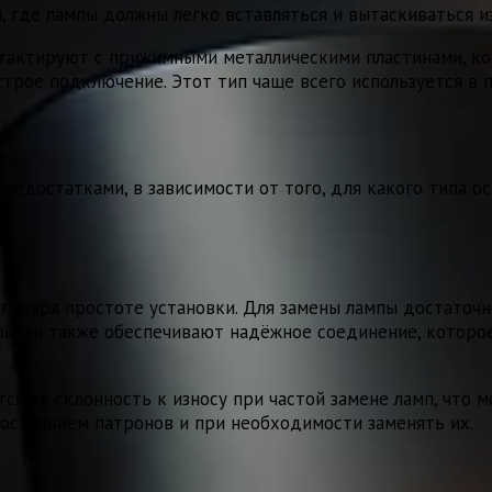
 где лампы должны легко вставляться и вытаскиваться из
нтактируют с прижимными металлическими пластинами, ко
трое подключение. Этот тип чаще всего используется в
й
едостатками, в зависимости от того, для какого типа о
одаря простоте установки. Для замены лампы достаточно 
околи также обеспечивают надёжное соединение, которо
ся их склонность к износу при частой замене ламп, что
состоянием патронов и при необходимости заменять их.