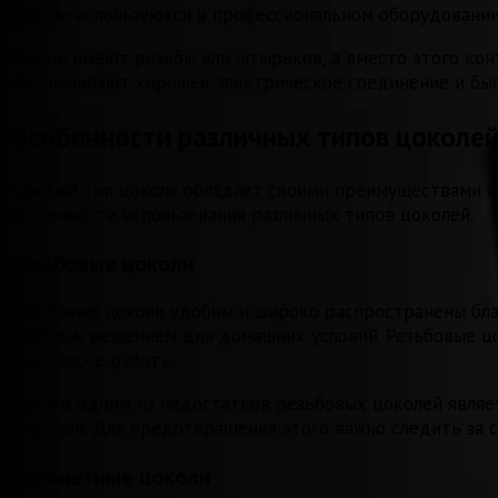
цоколи используются в профессиональном оборудовании,
Они не имеют резьбы или штырьков, а вместо этого ко
обеспечивают хорошее электрическое соединение и быс
Особенности различных типов цоколе
Каждый тип цоколя обладает своими преимуществами и н
особенности использования различных типов цоколей.
Резьбовые цоколи
Резьбовые цоколи удобны и широко распространены благ
удобным решением для домашних условий. Резьбовые ц
в процессе работы.
Однако одним из недостатков резьбовых цоколей являет
и лампой. Для предотвращения этого важно следить за 
Байонетные цоколи