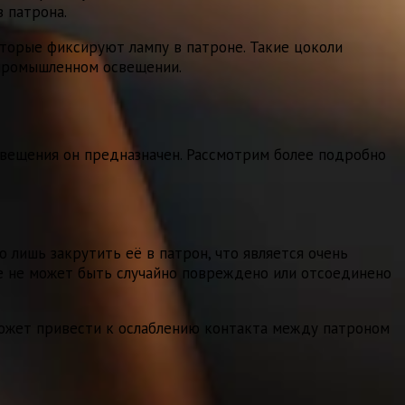
 патрона.
торые фиксируют лампу в патроне. Такие цоколи
 промышленном освещении.
свещения он предназначен. Рассмотрим более подробно
лишь закрутить её в патрон, что является очень
е не может быть случайно повреждено или отсоединено
 может привести к ослаблению контакта между патроном