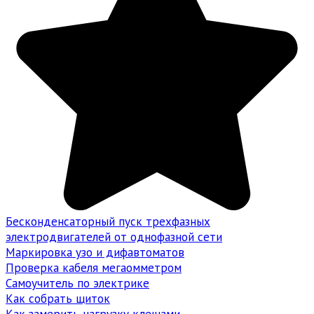
Бесконденсаторный пуск трехфазных
электродвигателей от однофазной сети
Маркировка узо и дифавтоматов
Проверка кабеля мегаомметром
Самоучитель по электрике
Как собрать щиток
Как замерить нагрузку клещами