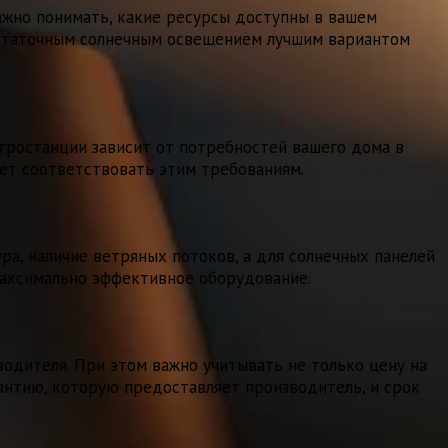
ажно понимать, какие ресурсы доступны в вашем
достаточным солнечным освещением лучшим вариантом
ростанции зависит от потребностей вашего дома в
дет соответствовать этим требованиям.
а, наличие ветряных потоков, а для солнечных панелей
 максимально эффективное оборудование.
одителя. При этом важно учитывать не только цену на
рантию, которую предоставляет производитель, и срок