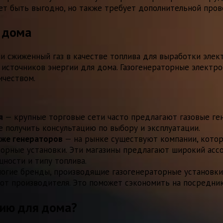
ожет быть выгодно, но также требует дополнительной про
я дома
и сжиженный газ в качестве топлива для выработки элект
х источников энергии для дома. Газогенераторные электр
ичеством.
я
— крупные торговые сети часто предлагают газовые ген
 получить консультацию по выбору и эксплуатации.
аже генераторов
— на рынке существуют компании, кото
торные установки. Эти магазины предлагают широкий асс
ности и типу топлива.
огие бренды, производящие газогенераторные установки
 от производителя. Это поможет сэкономить на посредник
цию для дома?