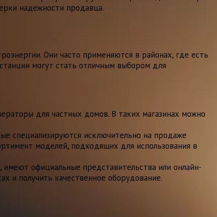
верки надежности продавца.
роэнергии. Они часто применяются в районах, где есть
останции могут стать отличным выбором для
ераторы для частных домов. В таких магазинах можно
рые специализируются исключительно на продаже
ортимент моделей, подходящих для использования в
, имеют официальные представительства или онлайн-
ах и получить качественное оборудование.