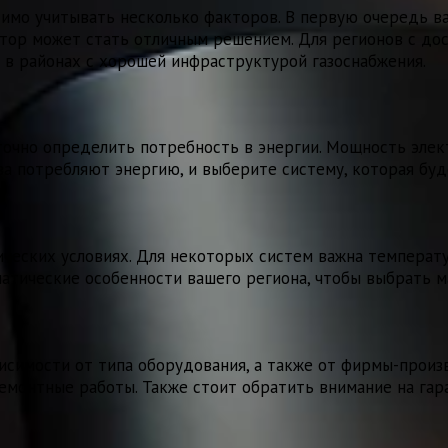
имо учитывать несколько факторов. В первую очередь в
ератор может стать отличным решением. Для регионов с 
 в районах с хорошей инфраструктурой газоснабжения.
чно определить потребность в энергии. Мощность элект
ва потребляют энергию, и выберите систему, которая бу
ческих условиях. Для некоторых систем важна температур
иматические особенности вашего региона, чтобы выбрать
исимости от типа оборудования, а также от фирмы-произв
 ремонтные работы. Также стоит обратить внимание на га