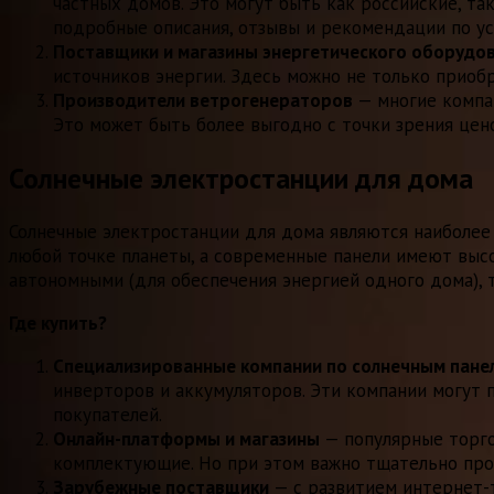
частных домов. Это могут быть как российские, т
подробные описания, отзывы и рекомендации по ус
Поставщики и магазины энергетического оборудо
источников энергии. Здесь можно не только приобр
Производители ветрогенераторов
— многие компан
Это может быть более выгодно с точки зрения цен
Солнечные электростанции для дома
Солнечные электростанции для дома являются наиболее
любой точке планеты, а современные панели имеют высо
автономными (для обеспечения энергией одного дома), 
Где купить?
Специализированные компании по солнечным пане
инверторов и аккумуляторов. Эти компании могут 
покупателей.
Онлайн-платформы и магазины
— популярные торго
комплектующие. Но при этом важно тщательно про
Зарубежные поставщики
— с развитием интернет-