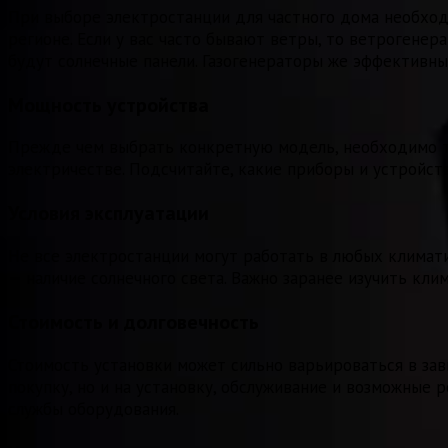
При выборе электростанции для частного дома необход
регионе. Если у вас часто бывают ветры, то ветроген
будут солнечные панели. Газогенераторы же эффективны
Мощность устройства
Прежде чем выбрать конкретную модель, необходимо то
электричестве. Подсчитайте, какие приборы и устройст
Условия эксплуатации
Не все электростанции могут работать в любых климати
— наличие солнечного света. Важно заранее изучить кл
Стоимость и долговечность
Стоимость установки может сильно варьироваться в зав
покупку, но и на установку, обслуживание и возможные
службы оборудования.