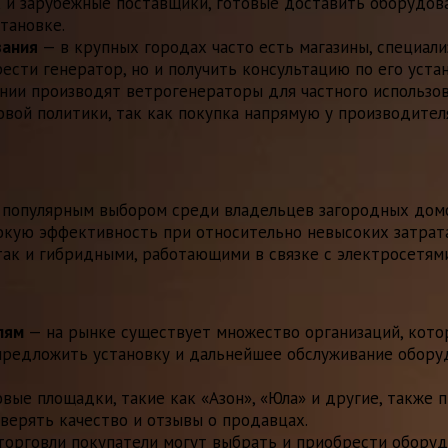
ак и зарубежные поставщики, готовые доставить оборудов
тановке.
вания
— в крупных городах часто есть магазины, специал
ести генератор, но и получить консультацию по его уста
ии производят ветрогенераторы для частного использов
овой политики, так как покупка напрямую у производител
 популярным выбором среди владельцев загородных домов
кую эффективность при относительно невысоких затратах
так и гибридными, работающими в связке с электросетями
лям
— на рынке существует множество организаций, кото
предложить установку и дальнейшее обслуживание обору
вые площадки, такие как «Азон», «Юла» и другие, также 
верять качество и отзывы о продавцах.
торговли покупатели могут выбрать и приобрести обору