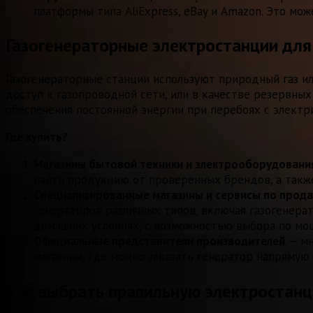
платформы типа AliExpress, eBay и Amazon. Это м
Газогенераторные электростанции дл
Газогенераторные станции используют природный газ ил
доступ к газопроводной сети, или в качестве резервны
обеспечения постоянной энергии при перебоях с электр
Где купить?
Магазины бытовой техники и электрооборудовани
найти продукцию от проверенных брендов, а также
Специализированные магазины и сервисы по прод
генераторов различных типов, включая газогенера
домашних условиях, с возможностью выбора по мощ
Официальные представители производителей
— мн
магазины, где можно заказать генератор напрямую
Как выбрать правильную электростан