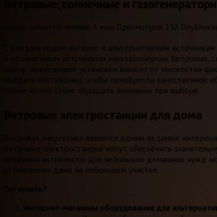
Ветровые, солнечные и газогенераторн
Автор
admin
На чтение
5 мин
Просмотров
230
Опублико
С каждым годом интерес к альтернативным источникам 
и независимым источником электроэнергии. Ветровые, 
выбор подходящей установки зависит от множества фак
выбрать поставщика, чтобы приобрести качественное об
также на что стоит обращать внимание при выборе.
Ветровые электростанции для дома
Ветровая энергетика является одним из самых интересн
Ветровые электростанции могут обеспечить значительн
ветровой активности. Для небольших домашних нужд м
установлены даже на небольшом участке.
Где купить?
Интернет-магазины оборудования для альтернати