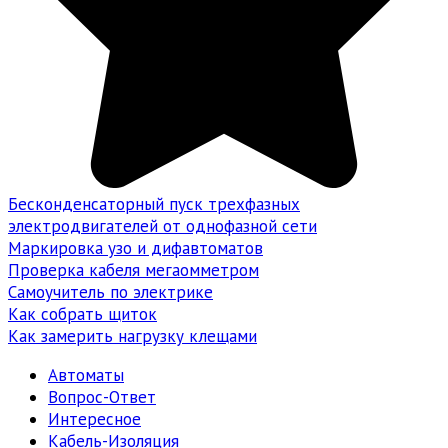
Бесконденсаторный пуск трехфазных
электродвигателей от однофазной сети
Маркировка узо и дифавтоматов
Проверка кабеля мегаомметром
Самоучитель по электрике
Как собрать щиток
Как замерить нагрузку клещами
Автоматы
Вопрос-Ответ
Интересное
Кабель-Изоляция