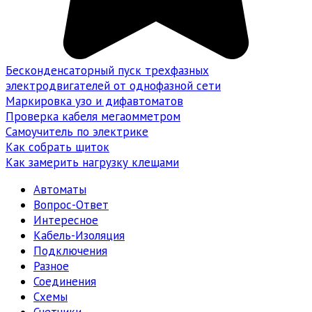
Бесконденсаторный пуск трехфазных
электродвигателей от однофазной сети
Маркировка узо и дифавтоматов
Проверка кабеля мегаомметром
Самоучитель по электрике
Как собрать щиток
Как замерить нагрузку клещами
Автоматы
Вопрос-Ответ
Интересное
Кабель-Изоляция
Подключения
Разное
Соединения
Схемы
Счетчики