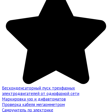
Бесконденсаторный пуск трехфазных
электродвигателей от однофазной сети
Маркировка узо и дифавтоматов
Проверка кабеля мегаомметром
Самоучитель по электрике