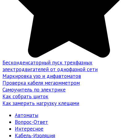
Бесконденсаторный пуск трехфазных
электродвигателей от однофазной сети
Маркировка узо и дифавтоматов
Проверка кабеля мегаомметром
Самоучитель по электрике
Как собрать щиток
Как замерить нагрузку клещами
Автоматы
Вопрос-Ответ
Интересное
Кабель-Изоляция