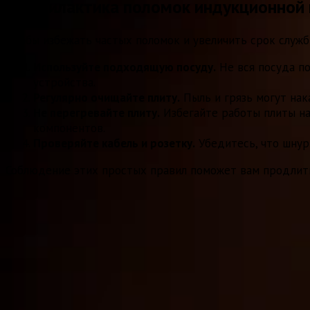
Профилактика поломок индукционной
Чтобы избежать частых поломок и увеличить срок служ
Используйте подходящую посуду.
Не вся посуда п
устройства.
Регулярно очищайте плиту.
Пыль и грязь могут нак
Не перегревайте плиту.
Избегайте работы плиты на
компонентов.
Проверяйте кабель и розетку.
Убедитесь, что шнур
Соблюдение этих простых правил поможет вам продлить