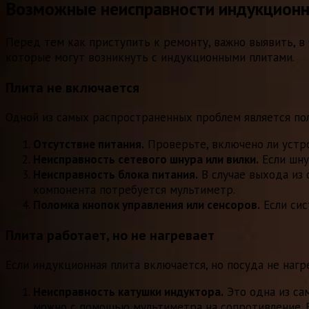
Возможные неисправности индукционн
Перед тем как приступить к ремонту, важно выявить, в
которые могут возникнуть с индукционными плитами.
Плита не включается
Одной из самых распространенных проблем является по
Отсутствие питания.
Проверьте, включено ли устро
Неисправность сетевого шнура или вилки.
Если шну
Неисправность блока питания.
В случае выхода из 
компонента потребуется мультиметр.
Поломка кнопок управления или сенсоров.
Если сис
Плита работает, но не нагревает
Если индукционная плита включается, но посуда не наг
Неисправность катушки индуктора.
Это одна из са
можно с помощью мультиметра на сопротивление. Е