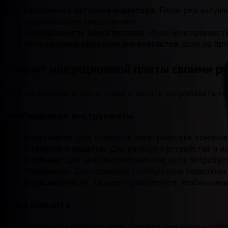
Проблемы с катушкой индуктора.
Перегрев катушки
неправильным соединением.
Неисправность блока питания.
Из-за неисправности
Повреждение проводки или контактов.
Если на про
Ремонт индукционной плиты своими р
Если вы уверены в своих силах и хотите попробовать п
Необходимые инструменты
Мультиметр.
Для проверки электрических компонент
Отвертки и пинцеты.
Для разборки устройства и и
Паяльник.
Для замены компонентов, если потребует
Термометр.
Для проверки температуры поверхност
Запасные части.
Заранее приобретите необходимые 
Шаги ремонта
Отключите плиту от сети.
Прежде чем начать разбор