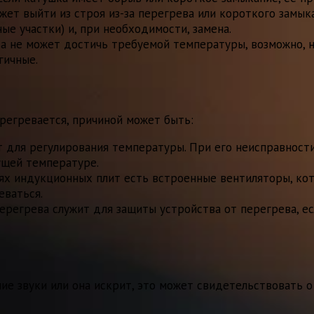
жет выйти из строя из-за перегрева или короткого замыка
ые участки) и, при необходимости, замена.
а не может достичь требуемой температуры, возможно, 
гичные.
регревается, причиной может быть:
 для регулирования температуры. При его неисправности
ущей температуре.
х индукционных плит есть встроенные вентиляторы, кот
еваться.
ерегрева служит для защиты устройства от перегрева, ес
ие звуки или она искрит, это может свидетельствовать