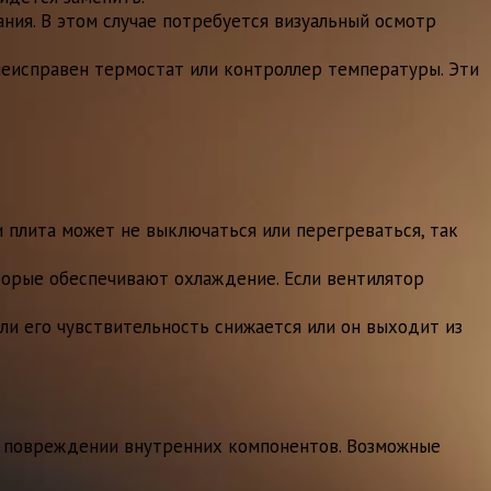
ния. В этом случае потребуется визуальный осмотр
неисправен термостат или контроллер температуры. Эти
 плита может не выключаться или перегреваться, так
орые обеспечивают охлаждение. Если вентилятор
ли его чувствительность снижается или он выходит из
 о повреждении внутренних компонентов. Возможные