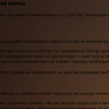
ой плиты
 чем заключается неисправность устройства. Рассмотрим
лная неработоспособность плиты. Если она не включаетс
йство в розетку и работает ли сама розетка. Иногда про
р поврежден или вилка не контактирует с розеткой, устр
строя блока питания плита не сможет получать необходи
тема управления не реагирует на нажатия, возможно, проб
ревается, то проблема может крыться в нескольких компо
мых серьезных поломок, так как катушка индуктора отвеч
сли катушка имеет обрыв или короткое замыкание, ее пр