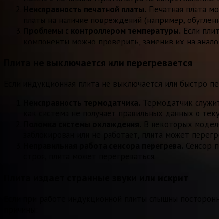
Неисправность печатной платы.
Печатная плата мо
платы на наличие повреждений (например, обугленн
Проблемы с контроллером температуры.
Если плит
компоненты можно проверить, заменив их на анало
Плита не выключается или перегревается
Если индукционная плита не выключается или быстро пе
Неисправность термодатчика.
Термодатчик служит
как система не получает правильных данных о тек
Поломка системы охлаждения.
В некоторых моделя
заблокирован или не работает, плита может перегр
Неправильная работа сенсора перегрева.
Сенсор п
строя, плита может перегреваться.
Плита издает странные звуки или искрит
Если при работе индукционной плиты слышны посторонн
причины: