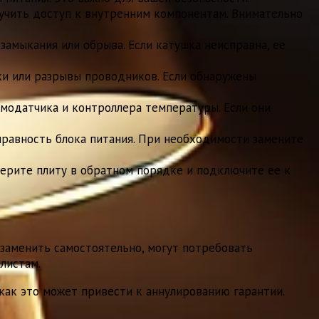
лучить доступ к внутренним компонентам. Внимательно
амыкания или обрыва. Если катушка неисправна, ее
ки или разрывы проводников. Если обнаружены
модатчика и контроллера температуры. Если они
равность блока питания. При необходимости замените
ерите плиту в обратном порядке и подключите ее к
заменить самостоятельно, могут потребовать
листам.
 как это может привести к аннулированию гарантии.