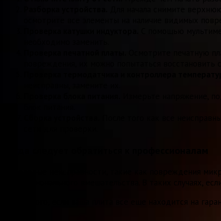
Разборка устройства.
Для начала снимите верхнюю 
осмотрите все элементы на наличие видимых повр
Проверка катушки индуктора.
С помощью мультимет
необходимо заменить.
Проверка печатной платы.
Осмотрите печатную пла
повреждения, их можно попытаться восстановить 
Проверка термодатчика и контроллера температу
неисправны, замените их.
Проверка блока питания.
Измерьте напряжение, по
блок питания.
Сборка устройства.
После того как все неисправн
сети для проверки.
Когда следует обратиться к профессионалам
Некоторые неисправности, такие как повреждения микр
профессионального вмешательства. В таких случаях, если
Кроме того, если ваша плита все еще находится на гара