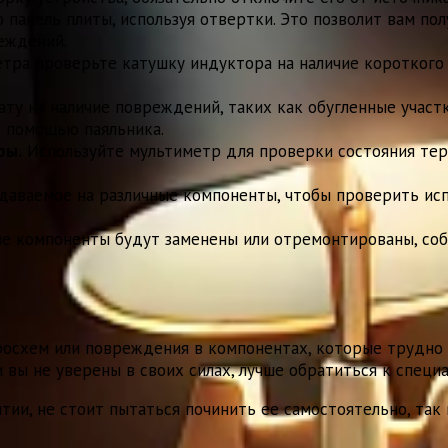
панель плиты, используя отвертки. Это позволит вам по
еждений.
ра проверьте катушку индуктора на наличие короткого з
ту на наличие повреждений, таких как обугленные участ
с помощью паяльника.
ры.
Используйте мультиметр для проверки состояния тер
даваемое на различные компоненты, чтобы проверить исп
ые компоненты будут заменены или отремонтированы, соб
осхем или повреждения в компонентах, которые трудно 
 вы не уверены в своих силах, лучше обратиться к специа
нтии, не стоит пытаться починить ее самостоятельно, так