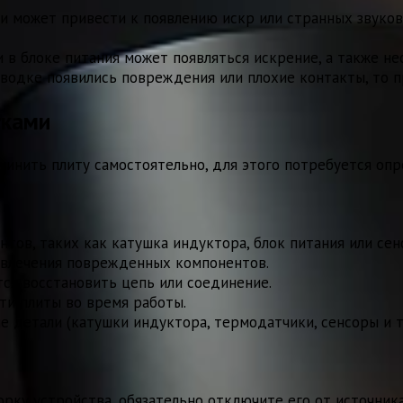
 может привести к появлению искр или странных звуков
 в блоке питания может появляться искрение, а также не
водке появились повреждения или плохие контакты, то п
уками
очинить плиту самостоятельно, для этого потребуется о
ов, таких как катушка индуктора, блок питания или сен
звлечения поврежденных компонентов.
ся восстановить цепь или соединение.
и плиты во время работы.
детали (катушки индуктора, термодатчики, сенсоры и т
ку устройства, обязательно отключите его от источника