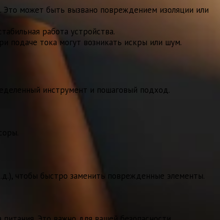
. Это может быть вызвано повреждением изоляции или
стабильная работа устройства.
ри подаче тока могут возникать искры или шум.
пределенный инструмент и пошаговый подход.
соры.
.д.), чтобы быстро заменить поврежденные элементы.
 питания. Это важно для вашей безопасности.