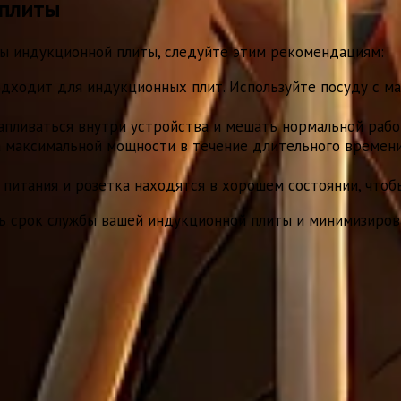
 плиты
бы индукционной плиты, следуйте этим рекомендациям:
одходит для индукционных плит. Используйте посуду с м
апливаться внутри устройства и мешать нормальной рабо
 максимальной мощности в течение длительного времени
 питания и розетка находятся в хорошем состоянии, чтоб
 срок службы вашей индукционной плиты и минимизиров