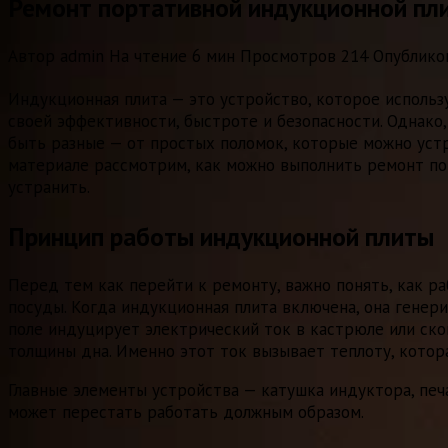
Ремонт портативной индукционной пл
Автор
admin
На чтение
6 мин
Просмотров
214
Опублико
Индукционная плита — это устройство, которое использ
своей эффективности, быстроте и безопасности. Однако
быть разные — от простых поломок, которые можно уст
материале рассмотрим, как можно выполнить ремонт по
устранить.
Принцип работы индукционной плиты
Перед тем как перейти к ремонту, важно понять, как р
посуды. Когда индукционная плита включена, она гене
поле индуцирует электрический ток в кастрюле или ско
толщины дна. Именно этот ток вызывает теплоту, котора
Главные элементы устройства — катушка индуктора, печа
может перестать работать должным образом.