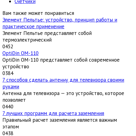
Счетчики
Вам также может понравиться
Элемент Пельтье: устройство, принцип работы и
практическое применение
Элемент Пельтье представляет собой
термоэлектрический
0
452
OptiDin ОМ-110
OptiDin ОМ-110 представляет собой современное
устройство
0
384
7 способов сделать антенну для телевизора своими
руками
Антенна для телевизора — это устройство, которое
позволяет
0
440
7 лучших программ для расчета заземления
Правильный расчет заземления является важным
этапом
0
438