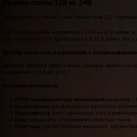
Пример схемы 12В из 24В
Автор
admin
На чтение
2 мин
Просмотров
222
Опублико
Для преобразования напряжения с 24 В на 12 В можно ис
где напряжение 24 В преобразуется в 12 В, может быть
Преобразователь напряжения с использование
Одним из наиболее эффективных способов является испо
напряжение с 24 В до 12 В.
Основные компоненты:
DC-DC преобразователь понижающий
(например, L
Конденсаторы
для фильтрации выходного напряже
Индуктивность
для стабилизации тока и уменьшени
Диод
для защиты от возможных обратных токов.
Резисторы
для регулировки выходного напряжения,