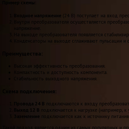
Пример схемы:
Входное напряжение
(24 В) поступает на вход пре
Внутри преобразователя осуществляется преобразо
напряжение.
На выходе преобразователя появляется стабилизир
Конденсаторы на выходе сглаживают пульсации и 
Преимущества:
Высокая эффективность преобразования.
Компактность и доступность компонента.
Стабильность выходного напряжения.
Схема подключения:
Провода 24 В
подключаются к входу преобразоват
Выход 12 В
подключается к нагрузке (например, к у
Заземление
подключается как к источнику питания,
Такой подход является одним из самых популярных и пр