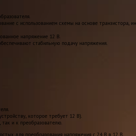
образователя.
вание с использованием схемы на основе транзистора, и
ованное напряжение 12 В.
обеспечивают стабильную подачу напряжения.
еля.
стройству, которое требует 12 В).
 так и к преобразователю.
остых для преобразования напряжения с 24 В в 12 В.