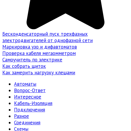
Бесконденсаторный пуск трехфазных
электродвигателей от однофазной сети
Маркировка узо и дифавтоматов
Проверка кабеля мегаомметром
Самоучитель по электрике
Как собрать щиток
Как замерить нагрузку клещами
Автоматы
Вопрос-Ответ
Интересное
Кабель-Изоляция
Подключения
Разное
Соединения
Схемы