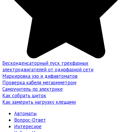
Бесконденсаторный пуск трехфазных
электродвигателей от однофазной сети
Маркировка узо и дифавтоматов
Проверка кабеля мегаомметром
Самоучитель по электрике
Как собрать щиток
Как замерить нагрузку клещами
Автоматы
Вопрос-Ответ
Интересное