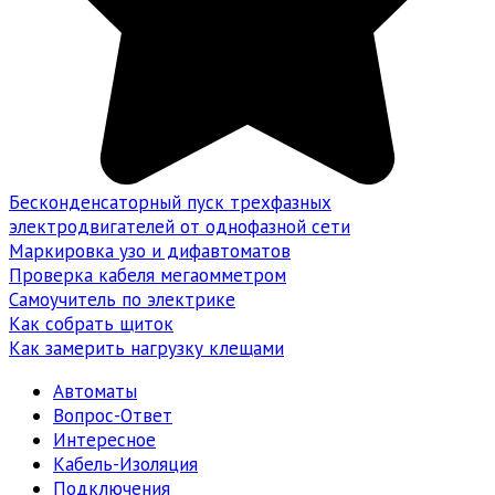
Бесконденсаторный пуск трехфазных
электродвигателей от однофазной сети
Маркировка узо и дифавтоматов
Проверка кабеля мегаомметром
Самоучитель по электрике
Как собрать щиток
Как замерить нагрузку клещами
Автоматы
Вопрос-Ответ
Интересное
Кабель-Изоляция
Подключения