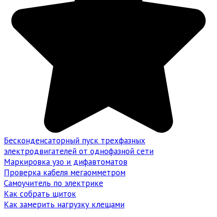
Бесконденсаторный пуск трехфазных
электродвигателей от однофазной сети
Маркировка узо и дифавтоматов
Проверка кабеля мегаомметром
Самоучитель по электрике
Как собрать щиток
Как замерить нагрузку клещами