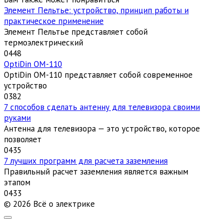
Элемент Пельтье: устройство, принцип работы и
практическое применение
Элемент Пельтье представляет собой
термоэлектрический
0
448
OptiDin ОМ-110
OptiDin ОМ-110 представляет собой современное
устройство
0
382
7 способов сделать антенну для телевизора своими
руками
Антенна для телевизора — это устройство, которое
позволяет
0
435
7 лучших программ для расчета заземления
Правильный расчет заземления является важным
этапом
0
433
© 2026 Всё о электрике