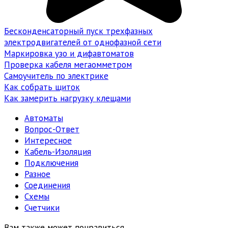
Бесконденсаторный пуск трехфазных
электродвигателей от однофазной сети
Маркировка узо и дифавтоматов
Проверка кабеля мегаомметром
Самоучитель по электрике
Как собрать щиток
Как замерить нагрузку клещами
Автоматы
Вопрос-Ответ
Интересное
Кабель-Изоляция
Подключения
Разное
Соединения
Схемы
Счетчики
Вам также может понравиться