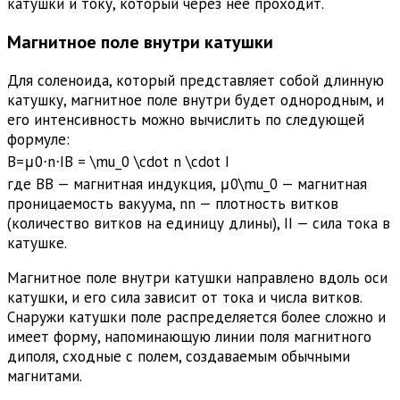
катушки и току, который через нее проходит.
Магнитное поле внутри катушки
Для соленоида, который представляет собой длинную
катушку, магнитное поле внутри будет однородным, и
его интенсивность можно вычислить по следующей
формуле:
B=μ0⋅n⋅IB = \mu_0 \cdot n \cdot I
где
BB
— магнитная индукция,
μ0\mu_0
— магнитная
проницаемость вакуума,
nn
— плотность витков
(количество витков на единицу длины),
II
— сила тока в
катушке.
Магнитное поле внутри катушки направлено вдоль оси
катушки, и его сила зависит от тока и числа витков.
Снаружи катушки поле распределяется более сложно и
имеет форму, напоминающую линии поля магнитного
диполя, сходные с полем, создаваемым обычными
магнитами.