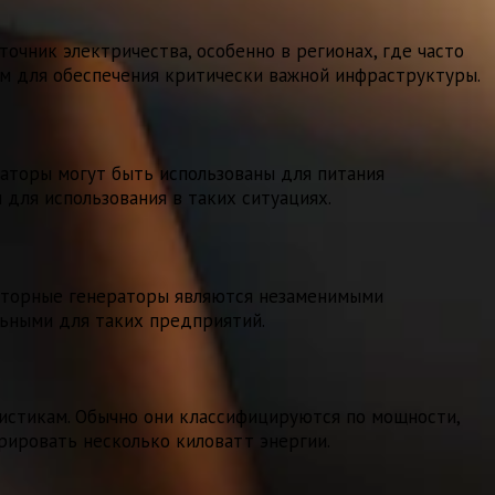
чник электричества, особенно в регионах, где часто
м для обеспечения критически важной инфраструктуры.
раторы могут быть использованы для питания
для использования в таких ситуациях.
ерторные генераторы являются незаменимыми
льными для таких предприятий.
истикам. Обычно они классифицируются по мощности,
рировать несколько киловатт энергии.