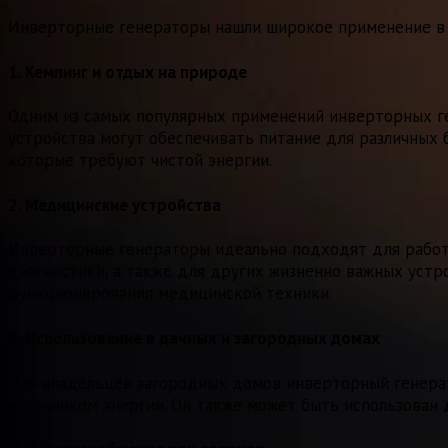
Инверторные генераторы нашли широкое применение в р
1.
Кемпинг и отдых на природе
Одним из самых популярных применений инверторных ген
устройства могут обеспечивать питание для различных 
которые требуют чистой энергии.
2.
Медицинские устройства
Инверторные генераторы идеально подходят для работы
диагностики, а также для других жизненно важных устр
функционирования медицинской техники.
3.
Использование в дачных и загородных домах
Для владельцев загородных домов инверторный генерат
источником энергии. Он также может быть использован д