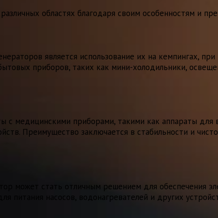
азличных областях благодаря своим особенностям и пр
ераторов является использование их на кемпингах, при 
бытовых приборов, таких как мини-холодильники, освеще
 с медицинскими приборами, такими как аппараты для в
ойств. Преимущество заключается в стабильности и чисто
ор может стать отличным решением для обеспечения эле
ля питания насосов, водонагревателей и других устройст