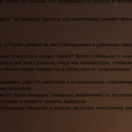
к:
Затем постоянный ток преобразуется обратно в перем
вать ток высокой чистоты, что значительно снижает ве
 которые делают их востребованными в различных сфер
ые генераторы предоставляют более стабильное и каче
еликатной электроникой, такой как компьютеры, телевиз
обычно более компактны и легки, чем их традиционные 
правления работой двигателя и использованию современн
ыми моделями.
меют более высокую топливную экономичность, поскольк
 топливо и снижать уровень выбросов.
птимальных оборотах и наличии защитных механизмов, и