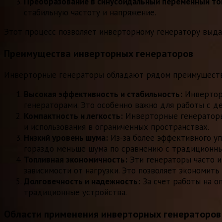
Преобразование в синусоидальный переменный то
стабильную частоту и напряжение.
Этот процесс позволяет инверторному генератору выда
Преимущества инверторных генераторов
Инверторные генераторы обладают рядом преимуществ,
Высокая эффективность и стабильность:
Инверторн
генераторами. Это особенно важно для работы с д
Компактность и легкость:
Инверторные генераторы 
и использования в ограниченных пространствах.
Низкий уровень шума:
Из-за более эффективного у
гораздо меньше шума по сравнению с традиционн
Топливная экономичность:
Эти генераторы часто и
зависимости от нагрузки. Это позволяет экономить
Долговечность и надежность:
За счет работы на о
традиционные устройства.
Области применения инверторных генераторов