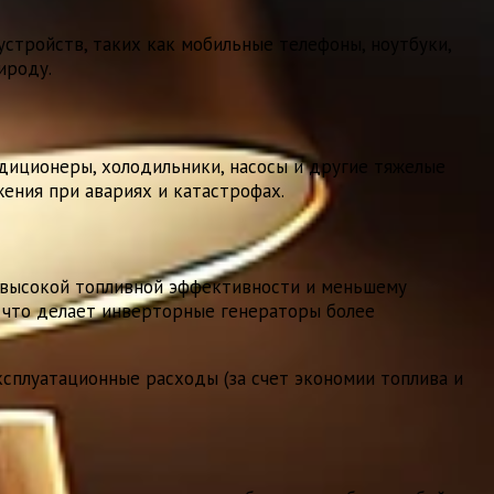
устройств, таких как мобильные телефоны, ноутбуки,
ироду.
диционеры, холодильники, насосы и другие тяжелые
ения при авариях и катастрофах.
 высокой топливной эффективности и меньшему
, что делает инверторные генераторы более
сплуатационные расходы (за счет экономии топлива и