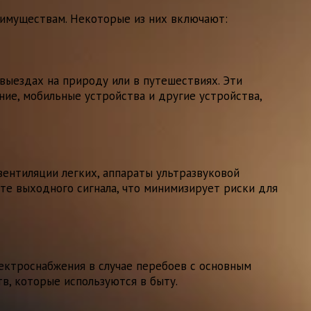
еимуществам. Некоторые из них включают:
выездах на природу или в путешествиях. Эти
ние, мобильные устройства и другие устройства,
ентиляции легких, аппараты ультразвуковой
те выходного сигнала, что минимизирует риски для
ктроснабжения в случае перебоев с основным
в, которые используются в быту.