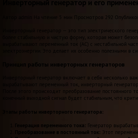
Инверторный генератор и его примене
Автор
admin
На чтение
5 мин
Просмотров
292
Опублико
Инверторный генератор — это тип электрического гене
более стабильную и чистую форму, которая может безоп
вырабатывают переменный ток (AC) с нестабильной час
электроэнергии. Это делает их особенно полезными в си
Принцип работы инверторных генераторов
Инверторный генератор включает в себя несколько важ
вырабатывают переменный ток, инверторный генератор с
После этого происходит преобразование постоянного то
конечный выходной сигнал будет стабильным, что крити
Этапы работы инверторного генератора:
Генерация переменного тока:
Генератор вырабатыв
Преобразование в постоянный ток:
Этот переменн