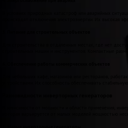
4.
Энергоснабжение при авариях
В условиях природных катастроф или аварийных ситуац
происходят отключения электроэнергии. Их высокая эф
5.
Питание для строительных объектов
Для строительства в отдаленных местах, где нет дост
строительных машин и инструментов. Компактные разме
6.
Обеспечение работы коммерческих объектов
Для небольших кафе, магазинов или ресторанов, работ
устройствами. Их способность обеспечивать стабильну
Разновидности инверторных генераторов
В зависимости от мощности и области применения, инв
которая варьируется от малых моделей мощностью неск
1.
Малые инверторные генераторы