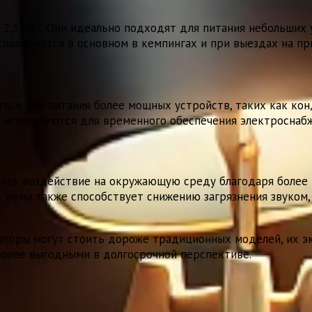
 2,5 кВт. Они идеально подходят для питания небольших 
спользуются в основном в кемпингах и при выездах на пр
ься для питания более мощных устройств, таких как кон
 используются для временного обеспечения электроснабж
зить воздействие на окружающую среду благодаря более
ь шума также способствует снижению загрязнения звуком
аторы могут стоить дороже традиционных моделей, их эк
 более выгодными в долгосрочной перспективе.