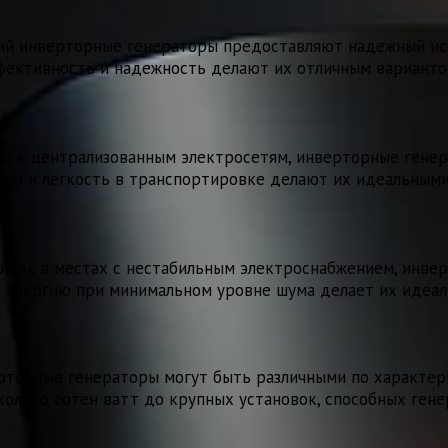
ий инверторные генераторы предоставляют надежный исто
фективность и надежность делают их отличным варианто
упа к централизованным электросетям, инверторные гене
ры и легкость в транспортировке делают их идеальными 
ающих в местах с нестабильным электроснабжением, инв
ю энергию при минимальном уровне шума делает их идеа
ерторные генераторы могут быть различными по характер
олько сотен ватт до крупных установок, способных гене