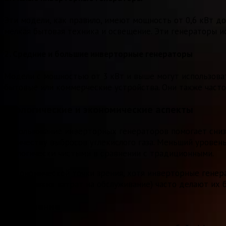
Эти модели, как правило, имеют мощность от 0,6 кВт до
мелкая бытовая техника и освещение. Эти генераторы и
2.
Средние и большие инверторные генераторы
Модели с мощностью от 3 кВт и выше могут использоват
бытовые или коммерческие устройства. Они также часто
Экологические и экономические аспекты
Использование инверторных генераторов помогает сни
количеству выбросов углекислого газа. Меньший уровен
экологически чистыми в сравнении с традиционными.
С экономической точки зрения, хотя инверторные генер
более низких затрат на обслуживание) часто делают их
Заключение