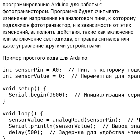
программированию Arduino для работы с
фототранзистором. Программа будет считывать
изменения напряжения на аналоговом пине, к которому
подключен фототранзистор, и в зависимости от этих
изменений, выполнять действия, такие как включение
или выключение светодиода, отправка сигналов или
даже управление другими устройствами.
Пример простого кода для Arduino:
int sensorPin = A0;  // Пин, к которому подк
int sensorValue = 0;  // Переменная для хран
void setup() {

  Serial.begin(9600);  // Инициализация сери
}

void loop() {

  sensorValue = analogRead(sensorPin);  // Ч
  Serial.println(sensorValue);  // Вывод зна
  delay(500);  // Задержка для удобства чтен